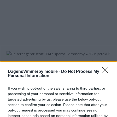
De arrangerar stort 80-talsparty i
Vimmerby – ”Blir jättekul”
DagensVimmerby mobile -
Do Not Process My
Personal Information
NÖJE
01 juni 2019 05.37
If you wish to opt-out of the sale, sharing to third parties, or
processing of your personal or sensitive information for
Läs in fler nyheter
targeted advertising by us, please use the below opt-out
section to confirm your selection. Please note that after your
opt-out request is processed you may continue seeing
SENASTE
interest-based ads based on personal information utilized by