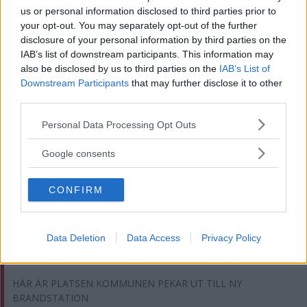
us or personal information disclosed to third parties prior to
Företagarna utmanar politikerna – vill se dem på torget
your opt-out. You may separately opt-out of the further
disclosure of your personal information by third parties on the
IAB’s list of downstream participants. This information may
Dags för visafton i Nyllinge – blir en hyllning till Pelle Englund
also be disclosed by us to third parties on the
IAB’s List of
Downstream Participants
that may further disclose it to other
Veteranen har kört över 1 000 rallytävlingar – men på Emiltrofén
third parties.
är han åskådare
Please note that this website/app uses one or more Google
Personal Data Processing Opt Outs
Skadegörelse upptäckt på förskolan i Södra Vi
services and may gather and store information including but
not limited to your visit or usage behaviour. You may click to
Google consents
Nya försök i trakten – ombads trycka på länk
grant or deny consent to Google and its third-party tags to
use your data for below specified purposes in below Google
MEST LÄST
CONFIRM
consent section.
Klockan klämtar – är jätteaffären på väg att spricka?
Data Deletion
Data Access
Privacy Policy
HON BLIR NY REKTOR PÅ AL-SKOLAN – "JÄTTESPÄNNANDE"
HÄR ÄR PLATSEN KOMMUNEN PEKAR UT TILL NY
BRANDSTATION