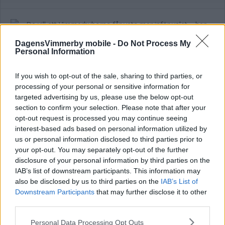
DagensVimmerby mobile -
Do Not Process My
De vill att Vimmerbyborna får veta mer
Personal Information
inför valet – han leder debatten
If you wish to opt-out of the sale, sharing to third parties, or
POLITIK
28 juli 2026 15.00
processing of your personal or sensitive information for
targeted advertising by us, please use the below opt-out
section to confirm your selection. Please note that after your
opt-out request is processed you may continue seeing
interest-based ads based on personal information utilized by
Hilda Helmersson (C) om våld i ungas
us or personal information disclosed to third parties prior to
your opt-out. You may separately opt-out of the further
nära relationer: "Mörkertalet är stort”
disclosure of your personal information by third parties on the
IAB’s list of downstream participants. This information may
POLITIK
22 juli 2026 18.00
also be disclosed by us to third parties on the
IAB’s List of
Downstream Participants
that may further disclose it to other
third parties.
Annons:
Please note that this website/app uses one or more Google
Personal Data Processing Opt Outs