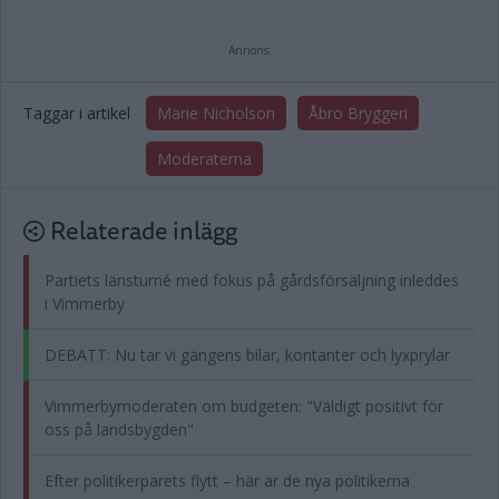
Annons:
Taggar i artikel
Marie Nicholson
Åbro Bryggeri
Moderaterna
Relaterade inlägg
Partiets länsturné med fokus på gårdsförsäljning inleddes
i Vimmerby
DEBATT: Nu tar vi gängens bilar, kontanter och lyxprylar
Vimmerbymoderaten om budgeten: "Väldigt positivt för
oss på landsbygden"
Efter politikerparets flytt – här är de nya politikerna