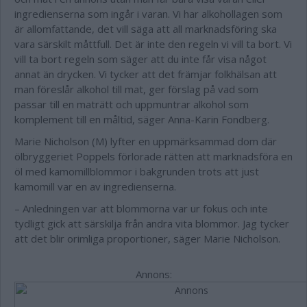
ingredienserna som ingår i varan. Vi har alkohollagen som
är allomfattande, det vill säga att all marknadsföring ska
vara särskilt måttfull. Det är inte den regeln vi vill ta bort. Vi
vill ta bort regeln som säger att du inte får visa något
annat än drycken. Vi tycker att det främjar folkhälsan att
man föreslår alkohol till mat, ger förslag på vad som
passar till en maträtt och uppmuntrar alkohol som
komplement till en måltid, säger Anna-Karin Fondberg.
Marie Nicholson (M) lyfter en uppmärksammad dom där
ölbryggeriet Poppels förlorade rätten att marknadsföra en
öl med kamomillblommor i bakgrunden trots att just
kamomill var en av ingredienserna.
– Anledningen var att blommorna var ur fokus och inte
tydligt gick att särskilja från andra vita blommor. Jag tycker
att det blir orimliga proportioner, säger Marie Nicholson.
Annons: