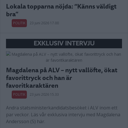
Lokala topparna nöjda: “Känns väldigt
bra”
POLITIK
23 juni 2026 17.00
EXKLUSIV INTERVJU
Magdalena på ALV – nytt vallöfte, ökat
favorittryck och han är
favoritkaraktären
POLITIK
23 juni 2026 15.33
Andra statsministerkandidatsbesöket i ALV inom ett
par veckor. Läs vår exklusiva intervju med Magdalena
Andersson (S) här.