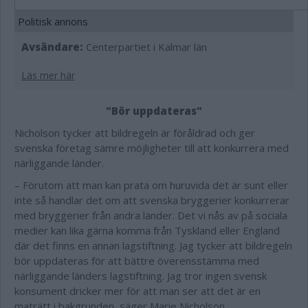
Politisk annons
Avsändare:
Centerpartiet i Kalmar län
Läs mer här
"Bör uppdateras"
Nicholson tycker att bildregeln är föråldrad och ger
svenska företag sämre möjligheter till att konkurrera med
närliggande länder.
– Förutom att man kan prata om huruvida det är sunt eller
inte så handlar det om att svenska bryggerier konkurrerar
med bryggerier från andra länder. Det vi nås av på sociala
medier kan lika gärna komma från Tyskland eller England
där det finns en annan lagstiftning. Jag tycker att bildregeln
bör uppdateras för att bättre överensstämma med
närliggande länders lagstiftning. Jag tror ingen svensk
konsument dricker mer för att man ser att det är en
maträtt i bakgrunden, säger Marie Nicholson.