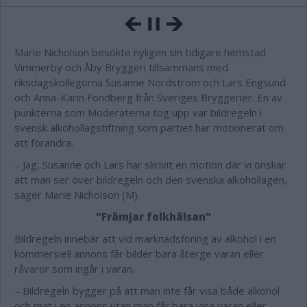
Marie Nicholson besökte nyligen sin tidigare hemstad
Vimmerby och Åby Bryggeri tillsammans med
riksdagskollegorna Susanne Nordström och Lars Engsund
och Anna-Karin Fondberg från Sveriges Bryggerier. En av
punkterna som Moderaterna tog upp var bildregeln i
svensk alkohollagstiftning som partiet har motionerat om
att förändra.
– Jag, Susanne och Lars har skrivit en motion där vi önskar
att man ser över bildregeln och den svenska alkohollagen,
säger Marie Nicholson (M).
"Främjar folkhälsan"
Bildregeln innebär att vid marknadsföring av alkohol i en
kommersiell annons får bilder bara återge varan eller
råvaror som ingår i varan.
– Bildregeln bygger på att man inte får visa både alkohol
och mat i en annons utan man får bara visa varan eller