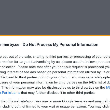
mmerby.se -
Do Not Process My Personal Information
e klart vem som ersätter
to opt-out of the sale, sharing to third parties, or processing of your per
formation for targeted advertising by us, please use the below opt-out s
nprinsen – oppositionsrådet
r selection. Please note that after your opt-out request is processed y
eing interest-based ads based on personal information utilized by us or
ra
disclosed to third parties prior to your opt-out. You may separately opt-
losure of your personal information by third parties on the IAB’s list of
. This information may also be disclosed by us to third parties on the
IA
IK
09 oktober 2024 14.00
Participants
that may further disclose it to other third parties.
 that this website/app uses one or more Google services and may gath
including but not limited to your visit or usage behaviour. You may click 