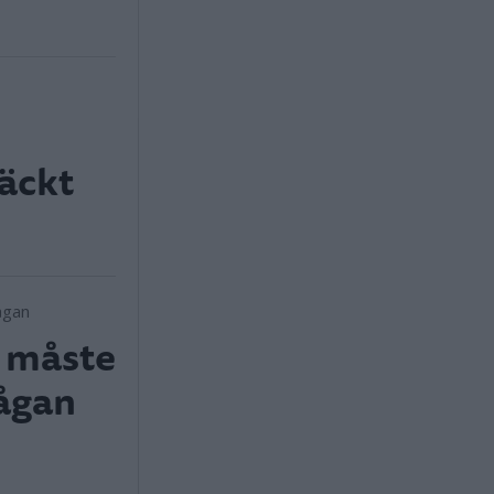
äckt
n måste
rågan