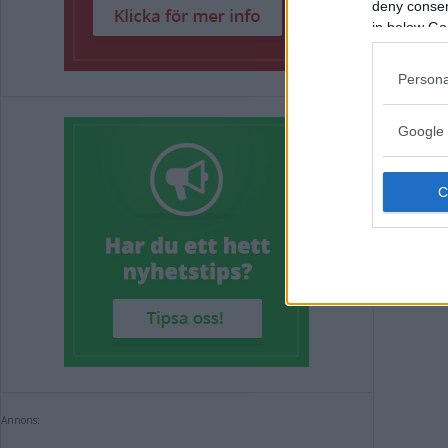
deny consent
Kro
in below Go
– s
Persona
POLIT
Google 
Annons:
Annons: