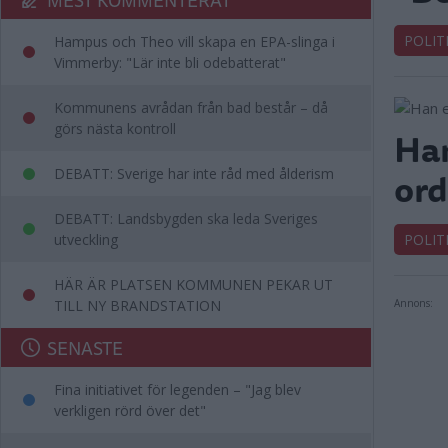
POLIT
Hampus och Theo vill skapa en EPA-slinga i
Vimmerby: "Lär inte bli odebatterat"
Kommunens avrådan från bad består – då
görs nästa kontroll
Han
ord
DEBATT: Sverige har inte råd med ålderism
DEBATT: Landsbygden ska leda Sveriges
utveckling
POLIT
HÄR ÄR PLATSEN KOMMUNEN PEKAR UT
TILL NY BRANDSTATION
Annons:
SENASTE
Fina initiativet för legenden – "Jag blev
verkligen rörd över det"