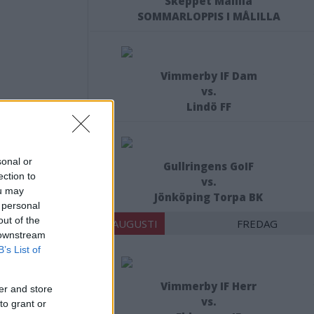
Skeppet Målilla
SOMMARLOPPIS I MÅLILLA
Vimmerby IF Dam
vs.
Lindö FF
sonal or
Gullringens GoIF
ection to
vs.
 får
ou may
Jönköping Torpa BK
 personal
out of the
21 AUGUSTI
FREDAG
 downstream
B’s List of
Vimmerby IF Herr
er and store
vs.
to grant or