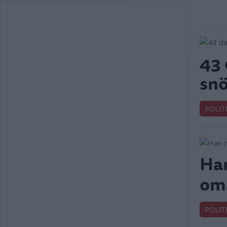
43 
snö
POLIT
Han
oma
POLIT