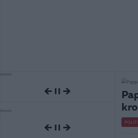
Annons:
Pap
kro
Annons:
POLIT