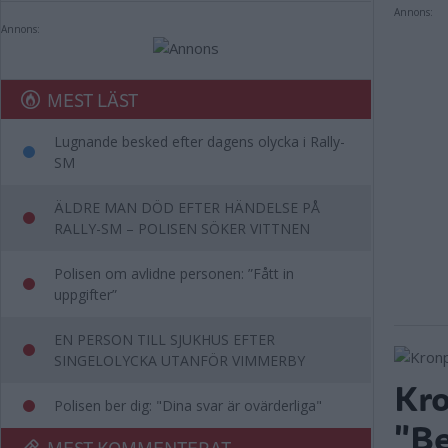
Annons:
Annons:
MEST LÄST
Lugnande besked efter dagens olycka i Rally-
SM
ÄLDRE MAN DÖD EFTER HÄNDELSE PÅ
RALLY-SM – POLISEN SÖKER VITTNEN
Polisen om avlidne personen: ”Fått in
uppgifter”
EN PERSON TILL SJUKHUS EFTER
SINGELOLYCKA UTANFÖR VIMMERBY
Kr
Polisen ber dig: "Dina svar är ovärderliga"
"Be
MEST KOMMENTERAT