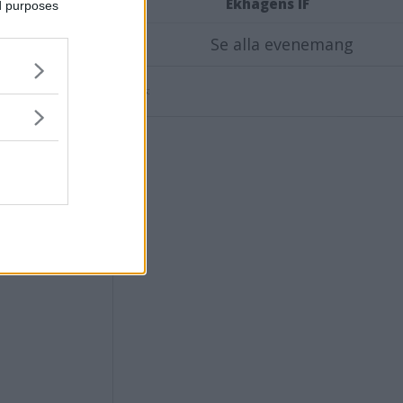
Ekhagens IF
ed purposes
itiken
Se alla evenemang
Annons: