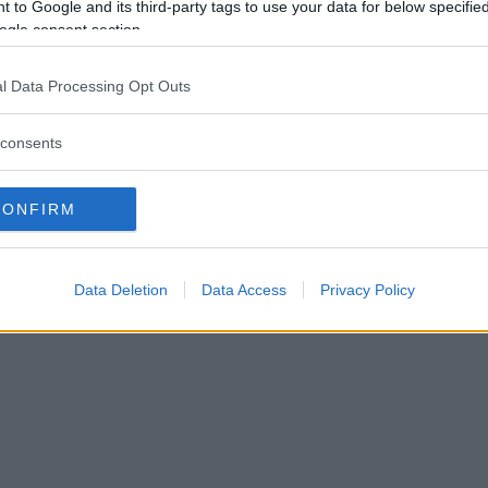
 to Google and its third-party tags to use your data for below specifi
nprinsen inom S lämnar pol
ogle consent section.
å förklarar han beslutet
l Data Processing Opt Outs
IK
15 augusti 2024 14.10
consents
CONFIRM
Data Deletion
Data Access
Privacy Policy