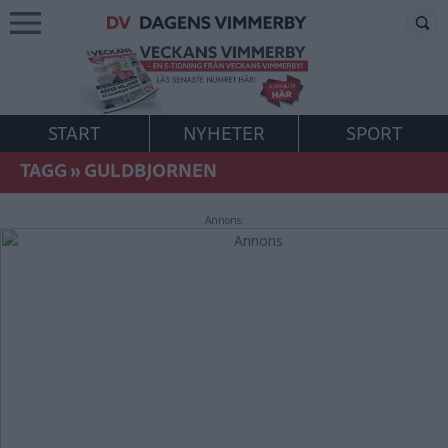
START
NYHETER
SPORT
TAGG
»
GULDBJORNEN
Annons: