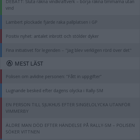
DEBATT: Sluta räkna vindkraftverk – börja räkna timmarna utan
vind
Lambert plockade fjärde raka pallplatsen i GP
Positiv nyhet: antalet inbrott och stölder dyker
Fina initiativet för legenden – "Jag blev verkligen rörd över det"
MEST LÄST
Polisen om avlidne personen: ”Fått in uppgifter”
Lugnande besked efter dagens olycka i Rally-SM
EN PERSON TILL SJUKHUS EFTER SINGELOLYCKA UTANFÖR
VIMMERBY
ÄLDRE MAN DÖD EFTER HÄNDELSE PÅ RALLY-SM – POLISEN
SÖKER VITTNEN