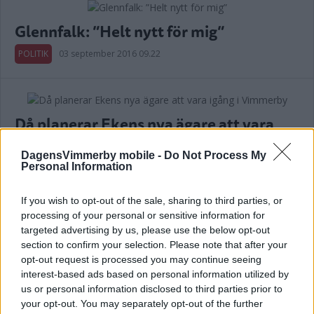
Glennfalk: ”Helt nytt för mig”
POLITIK
03 september 2016 09.22
Då planerar Ekens nya ägare att vara
igång i Vimmerby
DagensVimmerby mobile -
Do Not Process My
NÄRINGSLIV
25 augusti 2016 10.00
Personal Information
If you wish to opt-out of the sale, sharing to third parties, or
Annons:
processing of your personal or sensitive information for
targeted advertising by us, please use the below opt-out
section to confirm your selection. Please note that after your
EKEN SÄLJS – MILJONKLIPP FÖR
opt-out request is processed you may continue seeing
ÄGAREN
interest-based ads based on personal information utilized by
us or personal information disclosed to third parties prior to
NÄRINGSLIV
25 augusti 2016 00.49
your opt-out. You may separately opt-out of the further