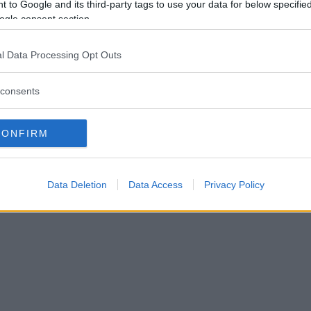
 to Google and its third-party tags to use your data for below specifi
ogle consent section.
ionären överraskades i
l Data Processing Opt Outs
lmäktige: "Suttit uppe i natt 
consents
ödan"
CONFIRM
IK
06 maj 2026 04.00
Data Deletion
Data Access
Privacy Policy