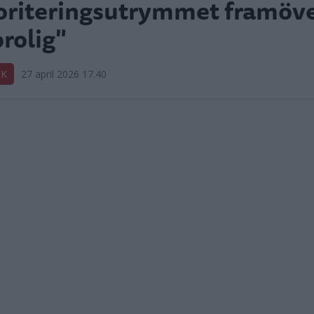
oriteringsutrymmet framöve
orolig"
IK
27 april 2026 17.40