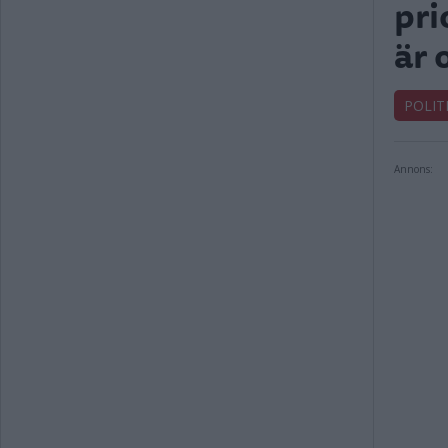
pri
är 
POLIT
Annons: