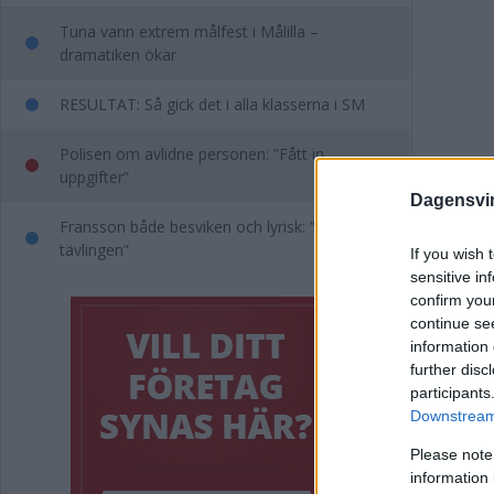
Tuna vann extrem målfest i Målilla –
dramatiken ökar
RESULTAT: Så gick det i alla klasserna i SM
Polisen om avlidne personen: ”Fått in
uppgifter”
Dagensvi
Fransson både besviken och lyrisk: ”Bästa
tävlingen”
If you wish 
sensitive in
"Ot
confirm you
continue se
när
information 
further disc
int
participants
Downstream 
POLIT
Please note
information 