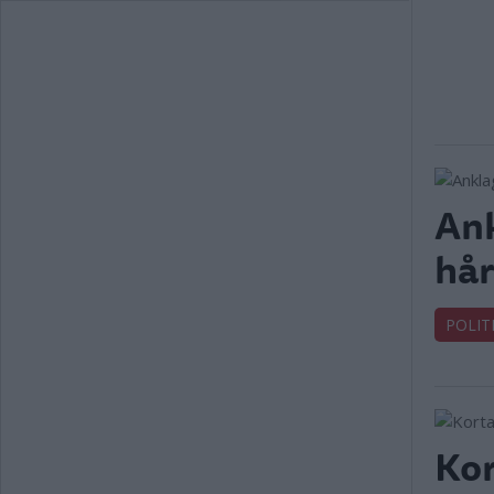
Ank
hår
POLIT
Kor