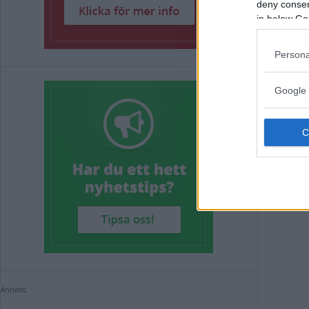
deny consent
in below Go
Mot
Persona
ful
Google 
on
POLIT
Annons:
Annons: