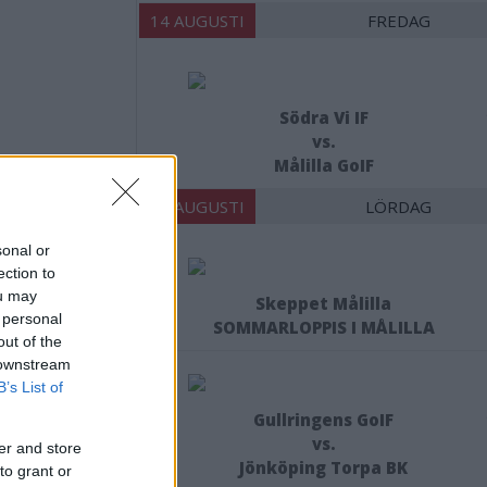
14 AUGUSTI
FREDAG
Södra Vi IF
vs.
Målilla GoIF
15 AUGUSTI
LÖRDAG
sonal or
ection to
ande
ou may
Skeppet Målilla
 personal
SOMMARLOPPIS I MÅLILLA
nnes
out of the
 downstream
B’s List of
Gullringens GoIF
vs.
er and store
Jönköping Torpa BK
to grant or