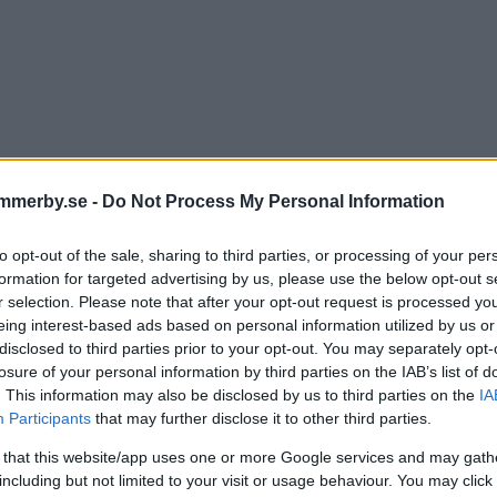
mmerby.se -
Do Not Process My Personal Information
to opt-out of the sale, sharing to third parties, or processing of your per
formation for targeted advertising by us, please use the below opt-out s
roligt obehagligt och kränk
r selection. Please note that after your opt-out request is processed y
eing interest-based ads based on personal information utilized by us or
 manlig personal skötte he
disclosed to third parties prior to your opt-out. You may separately opt-
losure of your personal information by third parties on the IAB’s list of
imhygien"
. This information may also be disclosed by us to third parties on the
IA
Participants
that may further disclose it to other third parties.
IK
11 maj 2026 15.00
 that this website/app uses one or more Google services and may gath
including but not limited to your visit or usage behaviour. You may click 