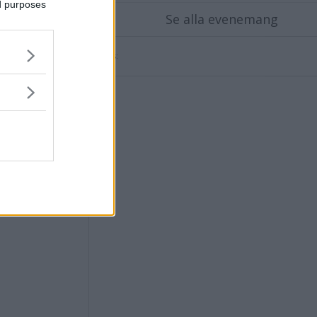
ed purposes
Se alla evenemang
Annons:
helt i