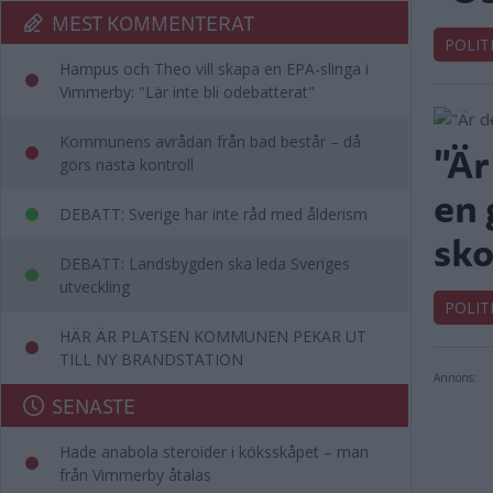
MEST KOMMENTERAT
POLIT
Hampus och Theo vill skapa en EPA-slinga i
Vimmerby: "Lär inte bli odebatterat"
Kommunens avrådan från bad består – då
"Är
görs nästa kontroll
en 
DEBATT: Sverige har inte råd med ålderism
sko
DEBATT: Landsbygden ska leda Sveriges
utveckling
POLIT
HÄR ÄR PLATSEN KOMMUNEN PEKAR UT
TILL NY BRANDSTATION
Annons:
SENASTE
Hade anabola steroider i köksskåpet – man
från Vimmerby åtalas