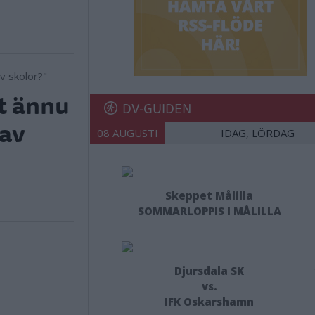
tt ännu
DV-GUIDEN
 av
08 AUGUSTI
IDAG, LÖRDAG
Skeppet Målilla
SOMMARLOPPIS I MÅLILLA
Djursdala SK
vs.
IFK Oskarshamn