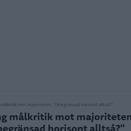
g målkritik mot majoriteten
egränsad horisont alltså?"