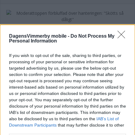
Moderattoppen förbluffad över
hanteringen: "Skötts så dåligt"
DagensVimmerby mobile -
Do Not Process My
Personal Information
POLITIK
06 februari 2025 09.30
If you wish to opt-out of the sale, sharing to third parties, or
processing of your personal or sensitive information for
targeted advertising by us, please use the below opt-out
section to confirm your selection. Please note that after your
opt-out request is processed you may continue seeing
interest-based ads based on personal information utilized by
OPPOSITIONEN KRITISK – M RÖSTADE
us or personal information disclosed to third parties prior to
NEJ TILL KOMMUNDIREKTÖREN
your opt-out. You may separately opt-out of the further
disclosure of your personal information by third parties on the
POLITIK
06 februari 2025 08.25
IAB’s list of downstream participants. This information may
also be disclosed by us to third parties on the
IAB’s List of
Downstream Participants
that may further disclose it to other
Annons:
third parties.