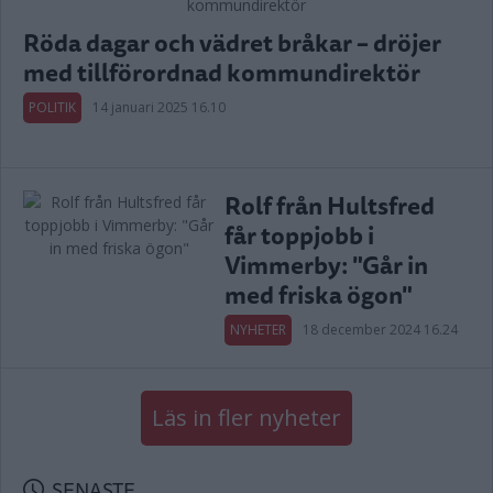
Röda dagar och vädret bråkar – dröjer
med tillförordnad kommundirektör
POLITIK
14 januari 2025 16.10
Rolf från Hultsfred
får toppjobb i
Vimmerby: "Går in
med friska ögon"
NYHETER
18 december 2024 16.24
Läs in fler nyheter
SENASTE