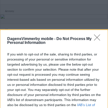
Annons:
DagensVimmerby mobile -
Do Not Process My
Personal Information
SATSAR PÅ NYA OMKLÄDNINGSRUM
PÅ CEOS OCH ISHALLEN
If you wish to opt-out of the sale, sharing to third parties, or
POLITIK
12 november 2025 12.58
processing of your personal or sensitive information for
targeted advertising by us, please use the below opt-out
section to confirm your selection. Please note that after your
opt-out request is processed you may continue seeing
interest-based ads based on personal information utilized by
us or personal information disclosed to third parties prior to
Majoriteten lägger fram satsningar för
your opt-out. You may separately opt-out of the further
miljoner – här är alla inför 2026
disclosure of your personal information by third parties on the
IAB’s list of downstream participants. This information may
POLITIK
10 september 2025 15.00
also be disclosed by us to third parties on the
IAB’s List of