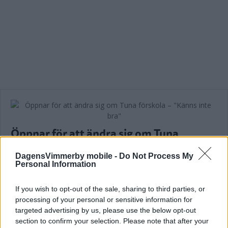
Öppnar för att ändra sig om Tuna
förskola – "Känns inte bra"
DagensVimmerby mobile -
Do Not Process My
POLITIK
07 december 2016 06.30
Personal Information
If you wish to opt-out of the sale, sharing to third parties, or
processing of your personal or sensitive information for
targeted advertising by us, please use the below opt-out
section to confirm your selection. Please note that after your
Läs in fler nyheter