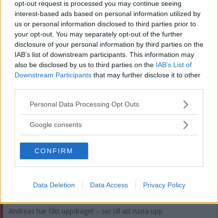
opt-out request is processed you may continue seeing
interest-based ads based on personal information utilized by
us or personal information disclosed to third parties prior to
SENASTE
your opt-out. You may separately opt-out of the further
disclosure of your personal information by third parties on the
Klar seger för Mörlunda i höstgenrep mot Storebro
IAB’s list of downstream participants. This information may
also be disclosed by us to third parties on the
IAB’s List of
Andreas har fått uppdraget – ser till att rusta upp
Downstream Participants
that may further disclose it to other
Djursdalarundan
third parties.
Please note that this website/app uses one or more Google
Damerna inledde höstsäsongen med lagtävling
Personal Data Processing Opt Outs
services and may gather and store information including but
not limited to your visit or usage behaviour. You may click to
Google consents
Lastbilschaufför hade amfetamin i blodet – så blir straffet
grant or deny consent to Google and its third-party tags to
use your data for below specified purposes in below Google
Tuff smäll för Christoffersson – åkt på skada
CONFIRM
consent section.
MEST LÄST
Data Deletion
Data Access
Privacy Policy
En del nyheter blir det – nu förbereder Kim butikens öppning
Andreas har fått uppdraget – ser till att rusta upp