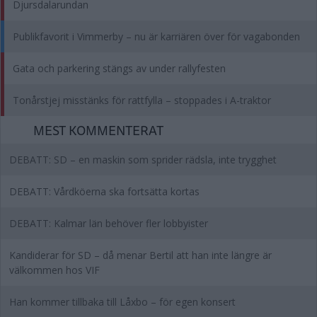
Djursdalarundan
Publikfavorit i Vimmerby – nu är karriären över för vagabonden
Gata och parkering stängs av under rallyfesten
Tonårstjej misstänks för rattfylla – stoppades i A-traktor
MEST KOMMENTERAT
DEBATT: SD – en maskin som sprider rädsla, inte trygghet
DEBATT: Vårdköerna ska fortsätta kortas
DEBATT: Kalmar län behöver fler lobbyister
Kandiderar för SD – då menar Bertil att han inte längre är
välkommen hos VIF
Han kommer tillbaka till Låxbo – för egen konsert