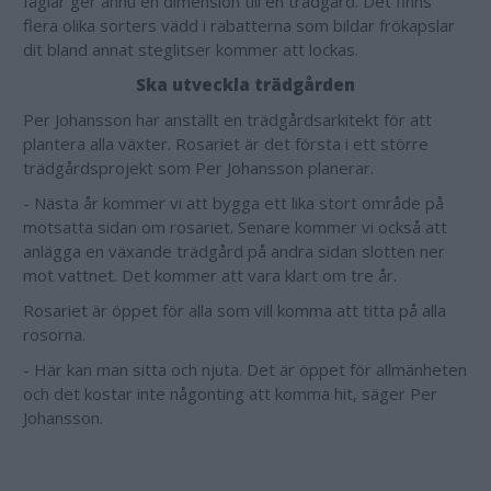
fåglar ger ännu en dimension till en trädgård. Det finns
flera olika sorters vädd i rabatterna som bildar frökapslar
dit bland annat steglitser kommer att lockas.
Ska utveckla trädgården
Per Johansson har anställt en trädgårdsarkitekt för att
plantera alla växter. Rosariet är det första i ett större
trädgårdsprojekt som Per Johansson planerar.
- Nästa år kommer vi att bygga ett lika stort område på
motsatta sidan om rosariet. Senare kommer vi också att
anlägga en växande trädgård på andra sidan slotten ner
mot vattnet. Det kommer att vara klart om tre år.
Rosariet är öppet för alla som vill komma att titta på alla
rosorna.
- Här kan man sitta och njuta. Det är öppet för allmänheten
och det kostar inte någonting att komma hit, säger Per
Johansson.