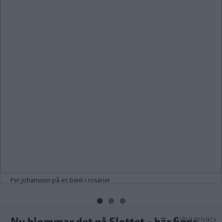
Per Johansson på en bänk i rosariet
Nu blommar det på Slottet – här finns
Visa privacy