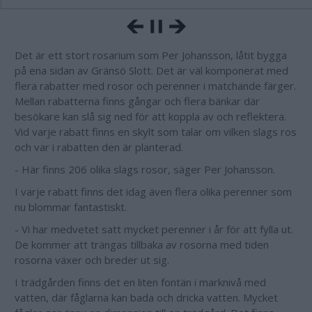
Det är ett stort rosarium som Per Johansson, låtit bygga
på ena sidan av Gränsö Slott. Det är väl komponerat med
flera rabatter med rosor och perenner i matchande färger.
Mellan rabatterna finns gångar och flera bänkar där
besökare kan slå sig ned för att koppla av och reflektera.
Vid varje rabatt finns en skylt som talar om vilken slags ros
och var i rabatten den är planterad.
- Här finns 206 olika slags rosor, säger Per Johansson.
I varje rabatt finns det idag även flera olika perenner som
nu blommar fantastiskt.
- Vi har medvetet satt mycket perenner i år för att fylla ut.
De kommer att trängas tillbaka av rosorna med tiden
rosorna växer och breder ut sig.
I trädgården finns det en liten fontän i marknivå med
vatten, där fåglarna kan bada och dricka vatten. Mycket