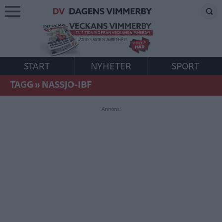
START
NYHETER
SPORT
TAGG
»
NASSJO-IBF
Annons: