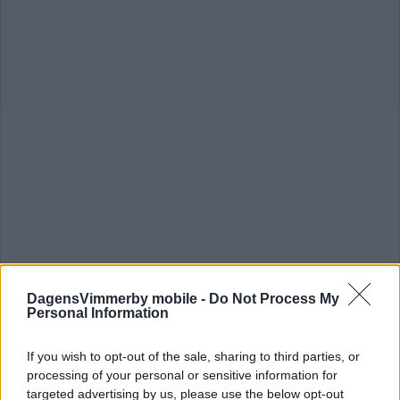
DagensVimmerby mobile -
Do Not Process My
Personal Information
VIBK ska kopiera VH: "Får försöka ta
If you wish to opt-out of the sale, sharing to third parties, or
inspiration"
processing of your personal or sensitive information for
targeted advertising by us, please use the below opt-out
INNEBANDY
05 mars 2026 20.00