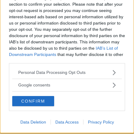
section to confirm your selection. Please note that after your
opt-out request is processed you may continue seeing
interest-based ads based on personal information utilized by
us or personal information disclosed to third parties prior to
Matcherna duggar tätt – VIBK tar emot
your opt-out. You may separately opt-out of the further
stark nykomling
disclosure of your personal information by third parties on the
IAB’s list of downstream participants. This information may
INNEBANDY
02 februari 2024 10.00
also be disclosed by us to third parties on the
IAB’s List of
Downstream Participants
that may further disclose it to other
third parties.
Annons:
Please note that this website/app uses one or more Google
Personal Data Processing Opt Outs
services and may gather and store information including but
not limited to your visit or usage behaviour. You may click to
Google consents
grant or deny consent to Google and its third-party tags to
use your data for below specified purposes in below Google
Nässjöspelaren älskar att möta VIBK:
CONFIRM
consent section.
”Måste vara något med Astrid”
INNEBANDY
20 januari 2016 21.15
Data Deletion
Data Access
Privacy Policy