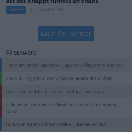
att det knappt funnits en chans"
ISHOCKEY
31 januari 2022 17.00
Läs in fler nyheter
SENASTE
Fina initiativet för legenden – "Jag blev verkligen rörd över det"
DEBATT: Trygghet är den viktigaste jämställdhetsfrågan
Solcellsparken fick nej – nu har företaget överklagat
Hade anabola steroider i köksskåpet – man från Vimmerby
åtalas
Tuna vann extrem målfest i Målilla – dramatiken ökar