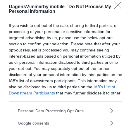
DagensVimmerby mobile -
Do Not Process My
Personal Information
If you wish to opt-out of the sale, sharing to third parties, or
processing of your personal or sensitive information for
Milstolpe för Hultström – passerat 200
targeted advertising by us, please use the below opt-out
SHL-poäng
section to confirm your selection. Please note that after your
opt-out request is processed you may continue seeing
ISHOCKEY
22 februari 2023 11.30
interest-based ads based on personal information utilized by
us or personal information disclosed to third parties prior to
your opt-out. You may separately opt-out of the further
Annons:
disclosure of your personal information by third parties on the
IAB’s list of downstream participants. This information may
also be disclosed by us to third parties on the
IAB’s List of
Downstream Participants
that may further disclose it to other
Hultström presenterad för ny klubb –
third parties.
skrivit på fyraårsavtal
Please note that this website/app uses one or more Google
Personal Data Processing Opt Outs
services and may gather and store information including but
ISHOCKEY
04 maj 2022 14.09
not limited to your visit or usage behaviour. You may click to
Google consents
grant or deny consent to Google and its third-party tags to