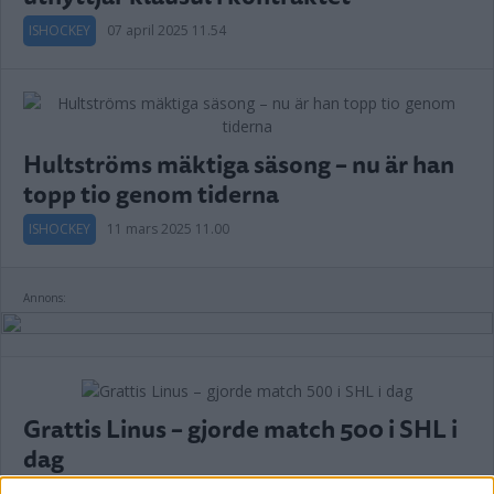
ISHOCKEY
07 april 2025 11.54
Hultströms mäktiga säsong – nu är han
topp tio genom tiderna
ISHOCKEY
11 mars 2025 11.00
Annons:
Grattis Linus – gjorde match 500 i SHL i
dag
ISHOCKEY
12 oktober 2024 16.39