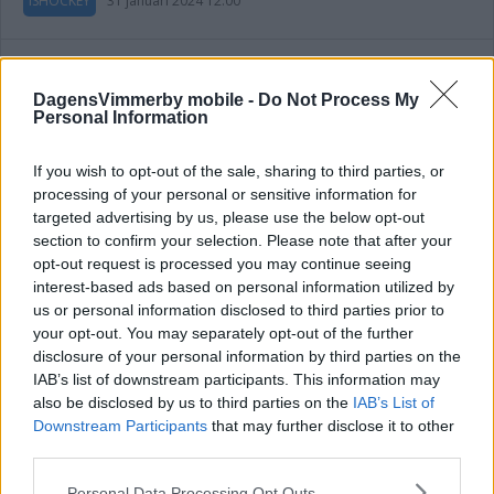
ISHOCKEY
31 januari 2024 12.00
DagensVimmerby mobile -
Do Not Process My
Personal Information
Horsky föll mot sitt forna lag: "Bara att
analysera och gå vidare"
If you wish to opt-out of the sale, sharing to third parties, or
processing of your personal or sensitive information for
ISHOCKEY
28 december 2023 22.18
targeted advertising by us, please use the below opt-out
section to confirm your selection. Please note that after your
opt-out request is processed you may continue seeing
Annons:
interest-based ads based on personal information utilized by
us or personal information disclosed to third parties prior to
your opt-out. You may separately opt-out of the further
INFÖR ALLETTAN
disclosure of your personal information by third parties on the
IAB’s list of downstream participants. This information may
also be disclosed by us to third parties on the
IAB’s List of
Downstream Participants
that may further disclose it to other
third parties.
Oscar inför speciella mötet: "Fått
Please note that this website/app uses one or more Google
Personal Data Processing Opt Outs