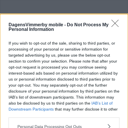
DagensVimmerby mobile -
Do Not Process My
Personal Information
VMS-Fredrik till veteranernas final vid
Gutafestivalen
If you wish to opt-out of the sale, sharing to third parties, or
processing of your personal or sensitive information for
MOTOR
18 juli 2026 16.00
targeted advertising by us, please use the below opt-out
section to confirm your selection. Please note that after your
opt-out request is processed you may continue seeing
EXTRA
interest-based ads based on personal information utilized by
us or personal information disclosed to third parties prior to
your opt-out. You may separately opt-out of the further
disclosure of your personal information by third parties on the
IAB’s list of downstream participants. This information may
also be disclosed by us to third parties on the
IAB’s List of
RALLY-SM BLIR AV SOM PLANERAT –
Downstream Participants
that may further disclose it to other
NYTT TILLSTÅND PÅ VÄG
third parties.
MOTOR
16 juli 2026 11.20
Please note that this website/app uses one or more Google
Personal Data Processing Opt Outs