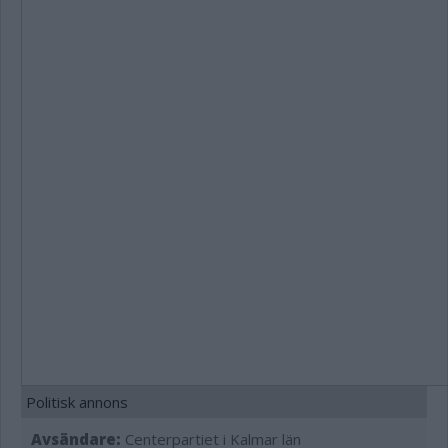
Politisk annons
Avsändare:
Centerpartiet i Kalmar län