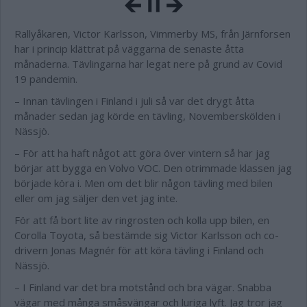
Rallyåkaren, Victor Karlsson, Vimmerby MS, från Järnforsen
har i princip klättrat på väggarna de senaste åtta
månaderna. Tävlingarna har legat nere på grund av Covid
19 pandemin.
– Innan tävlingen i Finland i juli så var det drygt åtta
månader sedan jag körde en tävling, Novemberskölden i
Nässjö.
– För att ha haft något att göra över vintern så har jag
börjar att bygga en Volvo VOC. Den otrimmade klassen jag
började köra i. Men om det blir någon tävling med bilen
eller om jag säljer den vet jag inte.
För att få bort lite av ringrosten och kolla upp bilen, en
Corolla Toyota, så bestämde sig Victor Karlsson och co-
drivern Jonas Magnér för att köra tävling i Finland och
Nässjö.
– I Finland var det bra motstånd och bra vägar. Snabba
vägar med många småsvängar och luriga lyft. Jag tror jag