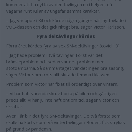
kommer att ha nytta av den tävlingen nu i helgen, då
vägarna runt Kil är av ungefär samma karaktär.
– Jag var uppe i Kil och körde några gånger när jag tävlade i
VOC-klassen och det gick riktigt bra, säger Victor Karlsson.
Fyra deltävlingar kördes
Förra året kördes fyra av sex SM-deltävlingar (covid 19).
– Jag hade problem i två tävlingar. Först var det
bränsleproblem och sedan var det problem med
stötdämparna. Så sammantaget var det ingen bra säsong,
säger Victor som trots allt slutade femma i klassen.
Problem som Victor har fixat till ordentligt över vintern.
– Vi har haft varenda skruv borta på bilen och gått igen
precis allt. Vi har ju inte haft ont om tid, säger Victor och
skrattar.
Även i år blir det fyra SM-deltävlingar. De två första som
skulle ha körts som två vintertävlingar i Boden, fick strykas
på grund av pandemin.