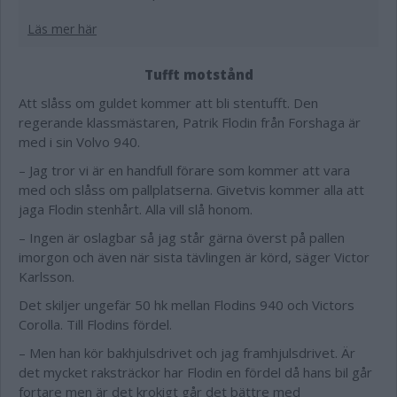
Läs mer här
Tufft motstånd
Att slåss om guldet kommer att bli stentufft. Den
regerande klassmästaren, Patrik Flodin från Forshaga är
med i sin Volvo 940.
– Jag tror vi är en handfull förare som kommer att vara
med och slåss om pallplatserna. Givetvis kommer alla att
jaga Flodin stenhårt. Alla vill slå honom.
– Ingen är oslagbar så jag står gärna överst på pallen
imorgon och även när sista tävlingen är körd, säger Victor
Karlsson.
Det skiljer ungefär 50 hk mellan Flodins 940 och Victors
Corolla. Till Flodins fördel.
– Men han kör bakhjulsdrivet och jag framhjulsdrivet. Är
det mycket raksträckor har Flodin en fördel då hans bil går
fortare men är det krokigt går det bättre med