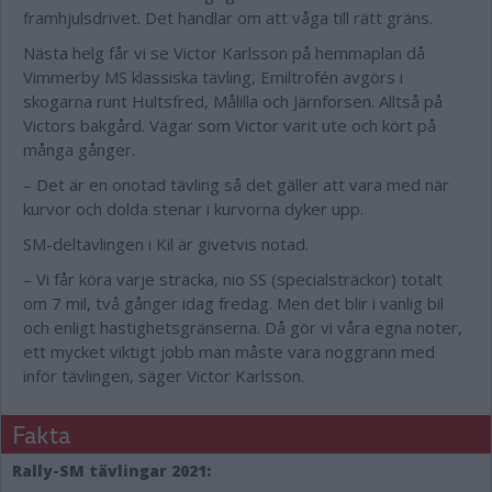
framhjulsdrivet. Det handlar om att våga till rätt gräns.
Nästa helg får vi se Victor Karlsson på hemmaplan då
Vimmerby MS klassiska tävling, Emiltrofén avgörs i
skogarna runt Hultsfred, Målilla och Järnforsen. Alltså på
Victors bakgård. Vägar som Victor varit ute och kört på
många gånger.
– Det är en onotad tävling så det gäller att vara med när
kurvor och dolda stenar i kurvorna dyker upp.
SM-deltävlingen i Kil är givetvis notad.
– Vi får köra varje sträcka, nio SS (specialsträckor) totalt
om 7 mil, två gånger idag fredag. Men det blir i vanlig bil
och enligt hastighetsgränserna. Då gör vi våra egna noter,
ett mycket viktigt jobb man måste vara noggrann med
inför tävlingen, säger Victor Karlsson.
Fakta
Rally-SM tävlingar 2021: