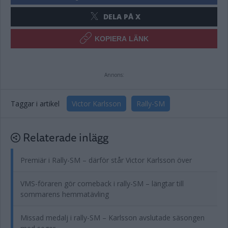
DELA PÅ X
KOPIERA LÄNK
Annons:
Taggar i artikel
Victor Karlsson
Rally-SM
Relaterade inlägg
Premiär i Rally-SM – därför står Victor Karlsson över
VMS-föraren gör comeback i rally-SM – längtar till
sommarens hemmatävling
Missad medalj i rally-SM – Karlsson avslutade säsongen