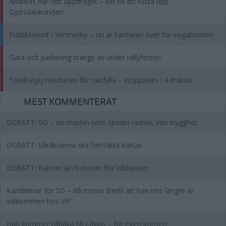
Andreas har fått uppdraget – ser till att rusta upp
Djursdalarundan
Publikfavorit i Vimmerby – nu är karriären över för vagabonden
Gata och parkering stängs av under rallyfesten
Tonårstjej misstänks för rattfylla – stoppades i A-traktor
MEST KOMMENTERAT
DEBATT: SD – en maskin som sprider rädsla, inte trygghet
DEBATT: Vårdköerna ska fortsätta kortas
DEBATT: Kalmar län behöver fler lobbyister
Kandiderar för SD – då menar Bertil att han inte längre är
välkommen hos VIF
Han kommer tillbaka till Låxbo – för egen konsert