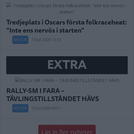
Tredjeplats i Oscars första folkraceheat:
"Inte ens nervös i starten"
MOTOR
10 juli 2026 10.10
EXTRA
RALLY-SM I FARA –
TÄVLINGSTILLSTÅNDET HÄVS
MOTOR
10 juli 2026 09.57
Läs in fler nyheter