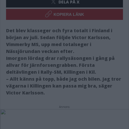
DELA PÅ X
KOPIERA LÄNK
Det blev klasseger och fyra totalt i Finland i
början av juli. Sedan följde Victor Karlsson,
Vimmerby MS, upp med totalseger i
Nässjörundan veckan efter.
Imorgon lördag drar rallysäsongen i gång på
allvar för Järnforsengrabben. Första
deltävlingen i Rally-SM, Killingen i Kil.
– Allt känns på topp, både jag och bilen. Jag tror
vägarna i Killingen kan passa mig bra, säger
Victor Karlsson.
Annons: