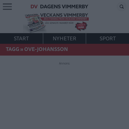
START
NYHETER
SPORT
TAGG
»
OVE-JOHANSSON
Annons: