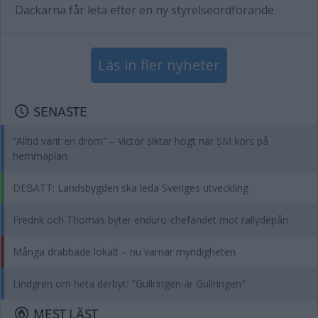
Dackarna får leta efter en ny styrelseordförande.
Läs in fler nyheter
SENASTE
”Alltid varit en dröm” – Victor siktar högt när SM körs på
hemmaplan
DEBATT: Landsbygden ska leda Sveriges utveckling
Fredrik och Thomas byter enduro-chefandet mot rallydepån
Många drabbade lokalt – nu varnar myndigheten
Lindgren om heta derbyt: "Gullringen är Gullringen"
MEST LÄST