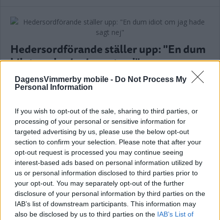
Hedersordförande ställer upp: "En dum
idiot om jag hade sagt nej"
SPEEDWAY
07 mars 2025 13.00
DagensVimmerby mobile -
Do Not Process My
Personal Information
Annons:
If you wish to opt-out of the sale, sharing to third parties, or
processing of your personal or sensitive information for
targeted advertising by us, please use the below opt-out
section to confirm your selection. Please note that after your
opt-out request is processed you may continue seeing
interest-based ads based on personal information utilized by
DACKARNA GÖR MILJONMINUS –
us or personal information disclosed to third parties prior to
your opt-out. You may separately opt-out of the further
HEDERSORDFÖRANDE ÄR TILLBAKA
disclosure of your personal information by third parties on the
IAB’s list of downstream participants. This information may
SPEEDWAY
07 mars 2025 12.00
also be disclosed by us to third parties on the
IAB’s List of