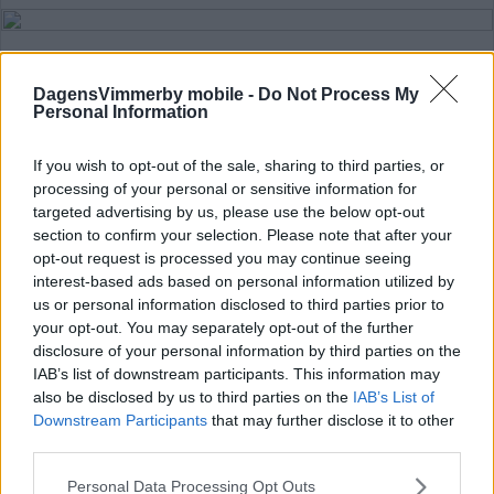
DagensVimmerby mobile -
Do Not Process My
Personal Information
CHOCKEN: Woffinden kan vara tillbaka
– den här veckan
If you wish to opt-out of the sale, sharing to third parties, or
processing of your personal or sensitive information for
SPEEDWAY
04 augusti 2025 20.35
targeted advertising by us, please use the below opt-out
section to confirm your selection. Please note that after your
opt-out request is processed you may continue seeing
interest-based ads based on personal information utilized by
Woffinden har lämnat sjukhuset: "Dags
us or personal information disclosed to third parties prior to
att dra härifrån"
your opt-out. You may separately opt-out of the further
disclosure of your personal information by third parties on the
SPEEDWAY
20 april 2025 09.37
IAB’s list of downstream participants. This information may
also be disclosed by us to third parties on the
IAB’s List of
Downstream Participants
that may further disclose it to other
Annons:
third parties.
Please note that this website/app uses one or more Google
Personal Data Processing Opt Outs