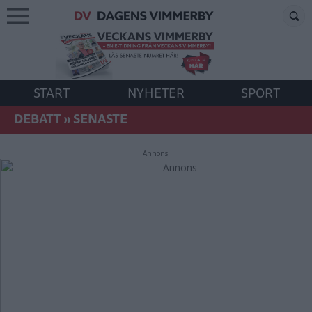
START
NYHETER
SPORT
DEBATT
»
SENASTE
Annons: