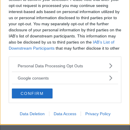
opt-out request is processed you may continue seeing
interest-based ads based on personal information utilized by
us or personal information disclosed to third parties prior to
your opt-out. You may separately opt-out of the further
disclosure of your personal information by third parties on the
IAB’s list of downstream participants. This information may
also be disclosed by us to third parties on the
IAB’s List of
Downstream Participants
that may further disclose it to other
third parties.
Please note that this website/app uses one or more Google
Personal Data Processing Opt Outs
services and may gather and store information including but
not limited to your visit or usage behaviour. You may click to
Google consents
grant or deny consent to Google and its third-party tags to
use your data for below specified purposes in below Google
CONFIRM
consent section.
Data Deletion
Data Access
Privacy Policy