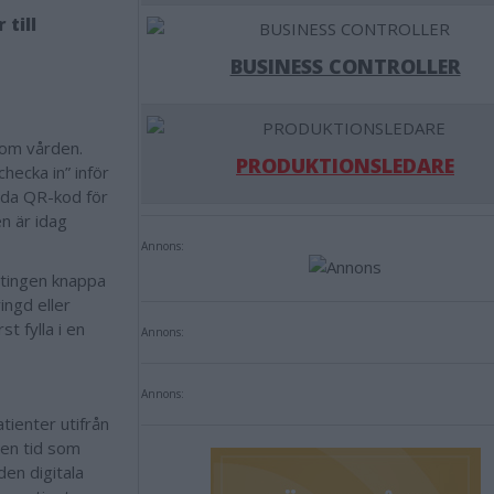
 till
BUSINESS CONTROLLER
inom vården.
PRODUKTIONSLEDARE
hecka in” inför
nda QR-kod för
en är idag
Annons:
ntingen knappa
ingd eller
t fylla i en
Annons:
Annons:
tienter utifrån
Den tid som
den digitala