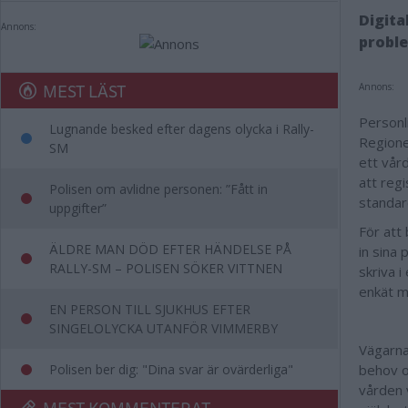
Digita
Annons:
proble
MEST LÄST
Annons:
Personli
Lugnande besked efter dagens olycka i Rally-
Region
SM
ett vår
att regi
Polisen om avlidne personen: ”Fått in
standar
uppgifter”
För att
ÄLDRE MAN DÖD EFTER HÄNDELSE PÅ
in sina
RALLY-SM – POLISEN SÖKER VITTNEN
skriva i
enkät m
EN PERSON TILL SJUKHUS EFTER
SINGELOLYCKA UTANFÖR VIMMERBY
Vägarna
Polisen ber dig: "Dina svar är ovärderliga"
behov o
vården v
MEST KOMMENTERAT