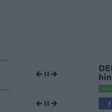
Annons:
DEB
hin
DEBA
Annons: