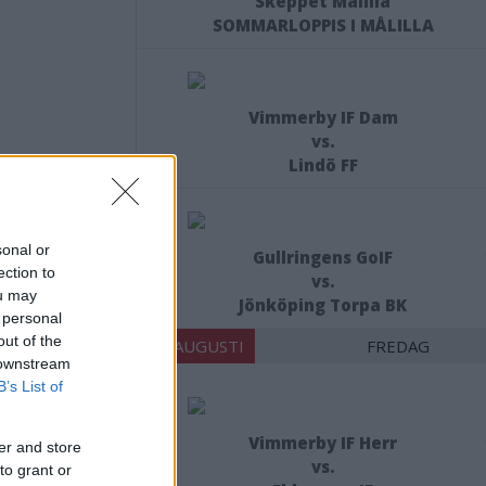
Skeppet Målilla
SOMMARLOPPIS I MÅLILLA
Vimmerby IF Dam
vs.
Lindö FF
sonal or
Gullringens GoIF
ection to
vs.
ou may
Jönköping Torpa BK
 personal
X
out of the
21 AUGUSTI
FREDAG
 downstream
B’s List of
Vimmerby IF Herr
er and store
nsvimmerby.se.
vs.
to grant or