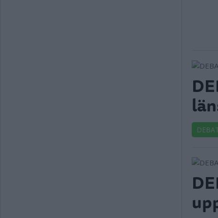
DEB
län
DEBA
DEB
upp