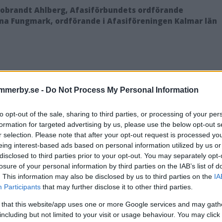
Robrandt Ahlberg, Afasiförbundets ordförande
na Fungmark, ordförande i Afasiföreningen Kalmar län
mmerby.se -
Do Not Process My Personal Information
to opt-out of the sale, sharing to third parties, or processing of your per
formation for targeted advertising by us, please use the below opt-out s
r selection. Please note that after your opt-out request is processed y
eing interest-based ads based on personal information utilized by us or
DELA PÅ FACEBOOK
DELA PÅ 
disclosed to third parties prior to your opt-out. You may separately opt-
losure of your personal information by third parties on the IAB’s list of
. This information may also be disclosed by us to third parties on the
IA
entera
Participants
that may further disclose it to other third parties.
 that this website/app uses one or more Google services and may gath
tarerna nedan omfattas inte av utgivningsbeviset för www.dage
including but not limited to your visit or usage behaviour. You may click 