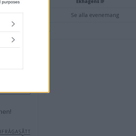
Ekhagens IF
ed purposes
Se alla evenemang
Annons: