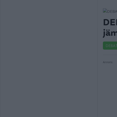
DEB
jäm
DEBA
Annons: