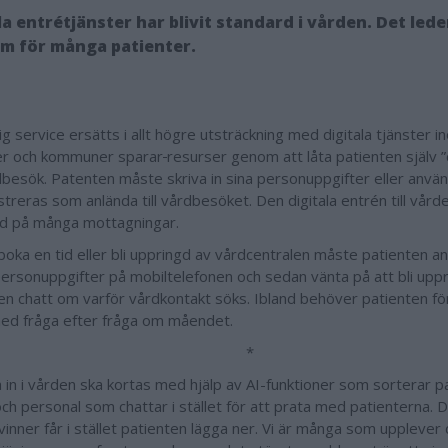
la entrétjänster har blivit standard i vården. Det leder
m för många patienter.
g service ersätts i allt högre utsträckning med digitala tjänster 
er och kommuner sparar
resurser genom att låta patienten själv ”c
dbesök. Patenten måste skriva in sina personuppgifter eller anvä
streras som anlända till vårdbesöket. Den digitala entrén till vård
d på många mottagningar.
 boka en tid eller bli uppringd av vårdcentralen måste patienten a
 personuppgifter på mobiltelefonen och sedan vänta på att bli uppr
 en chatt om varför vårdkontakt söks. Ibland behöver patienten förs
ed fråga efter fråga om måendet.
*
 in i vården ska kortas med hjälp av AI-funktioner som sorterar pa
ch personal som chattar i stället för att prata med patienterna. 
inner får i stället patienten lägga ner. Vi är många som upplever 