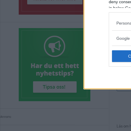
deny consent
in below Go
Persona
Google 
Annons: