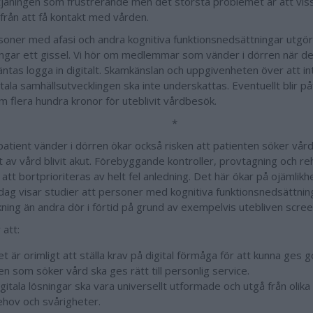
tjäningen som frustrerande men det största problemet är att vis
 från att få kontakt med vården.
soner med afasi och andra kognitiva funktionsnedsättningar utgör 
ingar ett gissel. Vi hör om medlemmar som vänder i dörren när de
äntas logga in digitalt. Skamkänslan och uppgivenheten över att i
tala samhällsutvecklingen ska inte underskattas. Eventuellt blir p
m flera hundra kronor för uteblivit vårdbesök.
*
patient vänder i dörren ökar också risken att patienten söker vård
 av vård blivit akut. Förebyggande kontroller, provtagning och reh
 att bortprioriteras av helt fel anledning. Det här ökar på ojämlikh
dag visar studier att personer med kognitiva funktionsnedsättnin
kning än andra dör i förtid på grund av exempelvis utebliven scree
 att:
t är orimligt att ställa krav på digital förmåga för att kunna ges 
n som söker vård ska ges rätt till personlig service.
gitala lösningar ska vara universellt utformade och utgå från olik
ehov och svårigheter.