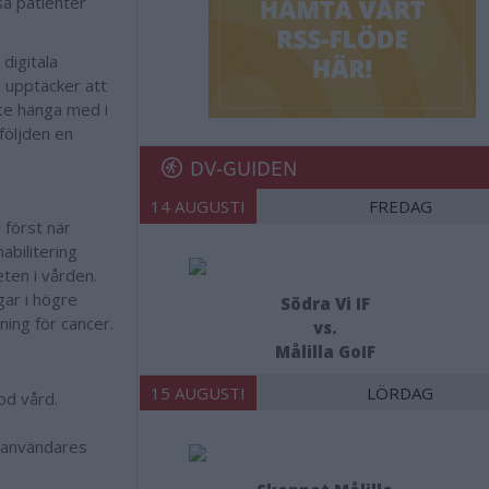
sa patienter
digitala
 upptäcker att
nte hänga med i
åföljden en
DV-GUIDEN
14 AUGUSTI
FREDAG
 först när
abilitering
eten i vården.
gar i högre
Södra Vi IF
ning för cancer.
vs.
Målilla GoIF
15 AUGUSTI
LÖRDAG
god vård.
a användares