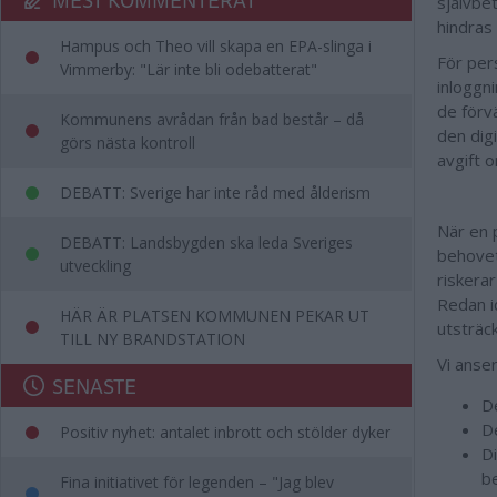
självbe
hindras
Hampus och Theo vill skapa en EPA-slinga i
För per
Vimmerby: "Lär inte bli odebatterat"
inloggn
de förv
Kommunens avrådan från bad består – då
den digi
görs nästa kontroll
avgift o
DEBATT: Sverige har inte råd med ålderism
När en 
DEBATT: Landsbygden ska leda Sveriges
behovet
utveckling
riskerar
Redan i
HÄR ÄR PLATSEN KOMMUNEN PEKAR UT
utsträc
TILL NY BRANDSTATION
Vi anser
SENASTE
De
De
Positiv nyhet: antalet inbrott och stölder dyker
Di
b
Fina initiativet för legenden – "Jag blev