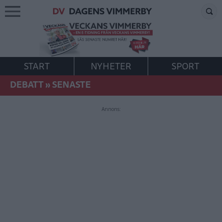
START
NYHETER
SPORT
DEBATT
»
SENASTE
Annons: