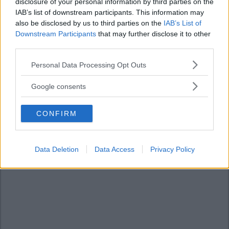
disclosure of your personal information by third parties on the
IAB’s list of downstream participants. This information may
also be disclosed by us to third parties on the
IAB’s List of
Downstream Participants
that may further disclose it to other
third parties.
Please note that this website/app uses one or more Google
Personal Data Processing Opt Outs
services and may gather and store information including but
not limited to your visit or usage behaviour. You may click to
Google consents
grant or deny consent to Google and its third-party tags to
use your data for below specified purposes in below Google
CONFIRM
consent section.
Data Deletion
Data Access
Privacy Policy