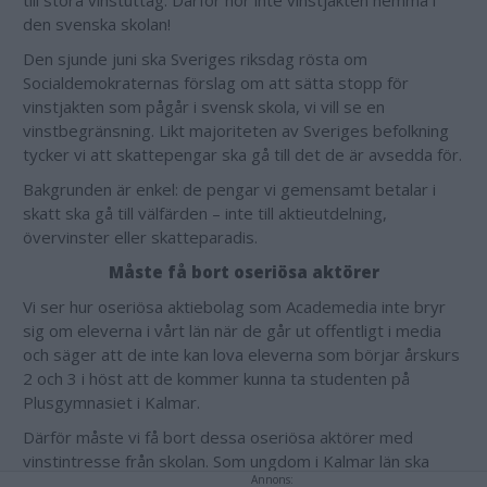
till stora vinstuttag. Därför hör inte vinstjakten hemma i
den svenska skolan!
Den sjunde juni ska Sveriges riksdag rösta om
Socialdemokraternas förslag om att sätta stopp för
vinstjakten som pågår i svensk skola, vi vill se en
vinstbegränsning. Likt majoriteten av Sveriges befolkning
tycker vi att skattepengar ska gå till det de är avsedda för.
Bakgrunden är enkel: de pengar vi gemensamt betalar i
skatt ska gå till välfärden – inte till aktieutdelning,
övervinster eller skatteparadis.
Måste få bort oseriösa aktörer
Vi ser hur oseriösa aktiebolag som Academedia inte bryr
sig om eleverna i vårt län när de går ut offentligt i media
och säger att de inte kan lova eleverna som börjar årskurs
2 och 3 i höst att de kommer kunna ta studenten på
Plusgymnasiet i Kalmar.
Därför måste vi få bort dessa oseriösa aktörer med
vinstintresse från skolan. Som ungdom i Kalmar län ska
Annons:
man inte behöva känna sig orolig över ifall man ska kunna