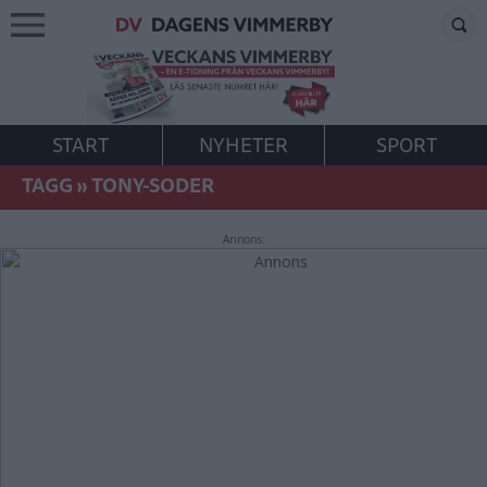
START
NYHETER
SPORT
TAGG
»
TONY-SODER
Annons: