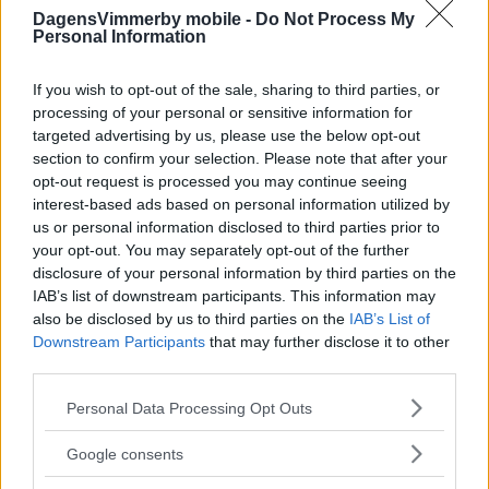
DagensVimmerby mobile -
Do Not Process My
Personal Information
If you wish to opt-out of the sale, sharing to third parties, or
processing of your personal or sensitive information for
DEBATT: Politikerna måste ta ansvar för
targeted advertising by us, please use the below opt-out
section to confirm your selection. Please note that after your
krisen i socialtjänsten
opt-out request is processed you may continue seeing
interest-based ads based on personal information utilized by
DEBATT
27 september 2016 12.00
us or personal information disclosed to third parties prior to
your opt-out. You may separately opt-out of the further
disclosure of your personal information by third parties on the
IAB’s list of downstream participants. This information may
Vision firade fem år inne på ALV
also be disclosed by us to third parties on the
IAB’s List of
Downstream Participants
that may further disclose it to other
NYHETER
05 september 2016 05.30
third parties.
Please note that this website/app uses one or more Google
Personal Data Processing Opt Outs
services and may gather and store information including but
Läs in fler nyheter
not limited to your visit or usage behaviour. You may click to
Google consents
grant or deny consent to Google and its third-party tags to