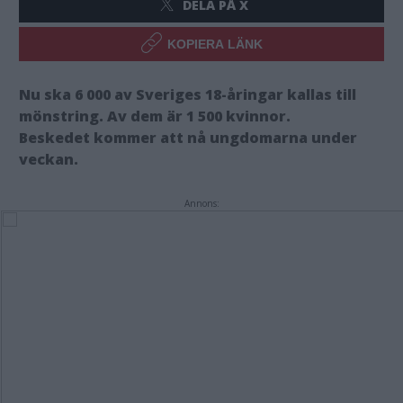
DELA PÅ X
KOPIERA LÄNK
Nu ska 6 000 av Sveriges 18-åringar kallas till
mönstring. Av dem är 1 500 kvinnor.
Beskedet kommer att nå ungdomarna under
veckan.
Annons: