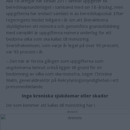
Alla 18-åringar har sedan 2011 lämnat uppgifter till
beredskapsunderlaget i samband med sin 18-årsdag, men
uppgifterna har endast samlats in av beredskapsskäl. Efter
regeringens beslut tidigare i år om att återaktivera
skyldigheten att mönstra och genomföra grundutbildning
med värnplikt är uppgifterna numera underlag för att
bedöma vilka som ska kallas till mönstring.
Svarsfrekvensen, som varje år legat på över 90 procent,
var 93 procent i år.
– Det här är första gången som uppgifterna som
ungdomarna lämnat också ligger till grund för en
bedömning av vilka som ska mönstra, säger Christina
Malm, generaldirektör på Rekryteringsmyndigheten i ett
pressmeddelande.
Inga kroniska sjukdomar eller skador
De som kommer att kallas till mönstring har i
beredskapsunderlaget uppgett att de inte har några
Annons:
kroniska sjukdomar eller skador samt svarat att de är
intresserade av att göra grundutbildning med värnplikt.