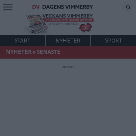
START
NYHETER
SPORT
NYHETER
»
SENASTE
Annons: