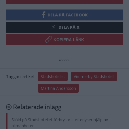
DELA PÅ FACEBOOK
DELA PÅ X
KOPIERA LÄNK
Annons:
Taggar i artikel
Stadshotellet
Vimmerby Stadshotell
Martina Andersson
Relaterade inlägg
Stöld på Stadshotellet förbryllar – efterlyser hjälp av
allmänheten