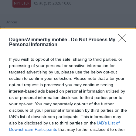
NYHETER
05 augusti 2026 10.00
Annons:
DagensVimmerby mobile -
Do Not Process My
Personal Information
Gata och parkering
stängs av under
If you wish to opt-out of the sale, sharing to third parties, or
rallyfesten
processing of your personal or sensitive information for
targeted advertising by us, please use the below opt-out
NYHETER
section to confirm your selection. Please note that after your
05 augusti 2026 09.19
opt-out request is processed you may continue seeing
interest-based ads based on personal information utilized by
us or personal information disclosed to third parties prior to
your opt-out. You may separately opt-out of the further
Vimmerby Camping firar 75-årsjubileum
disclosure of your personal information by third parties on the
– så blir festerna
IAB’s list of downstream participants. This information may
also be disclosed by us to third parties on the
IAB’s List of
NYHETER
04 augusti 2026 18.00
Downstream Participants
that may further disclose it to other
third parties.