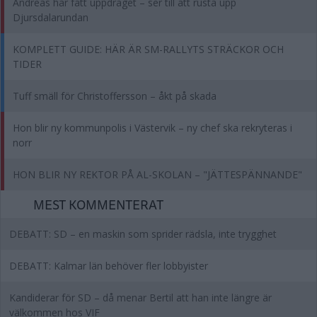
Andreas har fått uppdraget – ser till att rusta upp
Djursdalarundan
KOMPLETT GUIDE: HÄR ÄR SM-RALLYTS STRÄCKOR OCH
TIDER
Tuff smäll för Christoffersson – åkt på skada
Hon blir ny kommunpolis i Västervik – ny chef ska rekryteras i
norr
HON BLIR NY REKTOR PÅ AL-SKOLAN – "JÄTTESPÄNNANDE"
MEST KOMMENTERAT
DEBATT: SD – en maskin som sprider rädsla, inte trygghet
DEBATT: Kalmar län behöver fler lobbyister
Kandiderar för SD – då menar Bertil att han inte längre är
välkommen hos VIF