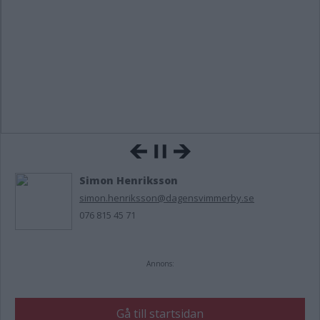
Simon Henriksson
simon.henriksson@dagensvimmerby.se
076 815 45 71
Annons:
Gå till startsidan