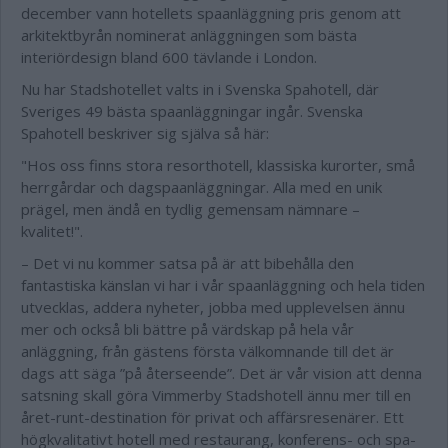
december vann hotellets spaanläggning pris genom att
arkitektbyrån nominerat anläggningen som bästa
interiördesign bland 600 tävlande i London.
Nu har Stadshotellet valts in i Svenska Spahotell, där
Sveriges 49 bästa spaanläggningar ingår. Svenska
Spahotell beskriver sig själva så här:
"Hos oss finns stora resorthotell, klassiska kurorter, små
herrgårdar och dagspaanläggningar. Alla med en unik
prägel, men ändå en tydlig gemensam nämnare –
kvalitet!".
– Det vi nu kommer satsa på är att bibehålla den
fantastiska känslan vi har i vår spaanläggning och hela tiden
utvecklas, addera nyheter, jobba med upplevelsen ännu
mer och också bli bättre på värdskap på hela vår
anläggning, från gästens första välkomnande till det är
dags att säga ”på återseende”. Det är vår vision att denna
satsning skall göra Vimmerby Stadshotell ännu mer till en
året-runt-destination för privat och affärsresenärer. Ett
högkvalitativt hotell med restaurang, konferens- och spa-