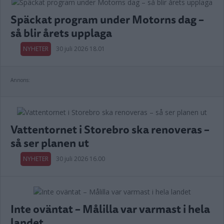
Späckat program under Motorns dag –
så blir årets upplaga
NYHETER
30 juli 2026 18.01
Annons:
Vattentornet i Storebro ska renoveras –
så ser planen ut
NYHETER
30 juli 2026 16.00
Inte oväntat – Målilla var varmast i hela
landet