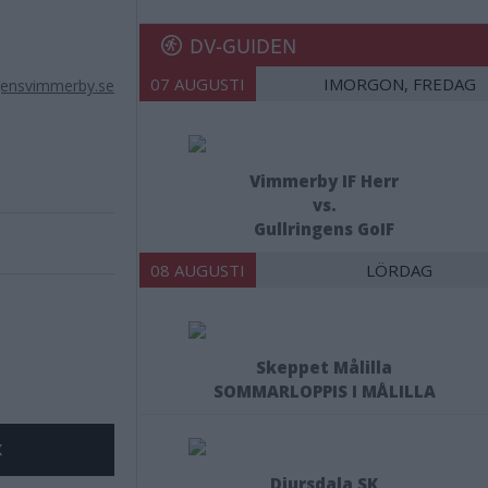
DV-GUIDEN
07 AUGUSTI
IMORGON, FREDAG
gensvimmerby.se
Vimmerby IF Herr
vs.
Gullringens GoIF
08 AUGUSTI
LÖRDAG
Skeppet Målilla
SOMMARLOPPIS I MÅLILLA
X
Djursdala SK