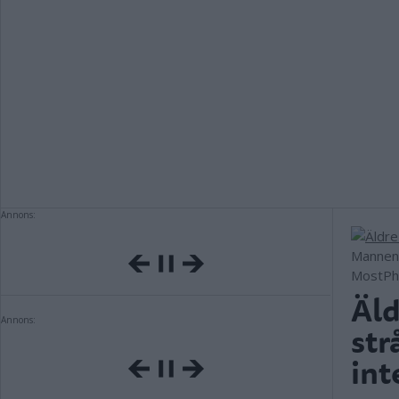
Annons:
Mannen 
MostPh
Äld
Annons:
str
int