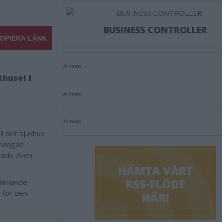
BUSINESS CONTROLLER
OPIERA LÄNK
Annons:
khuset i
Annons:
Annons:
l det sjukhus
tvidgad
rade även
liknande
 för den