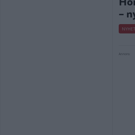
Hon
– n
NYHE
Annons: