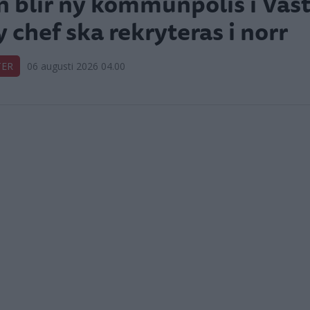
 blir ny kommunpolis i Väst
y chef ska rekryteras i norr
TER
06 augusti 2026 04.00