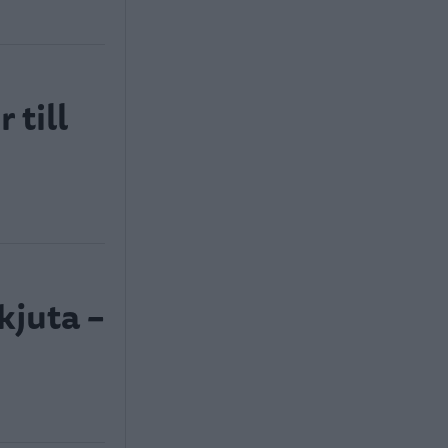
 till
kjuta –