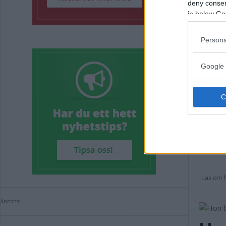
deny consent
in below Go
Persona
Google 
Annons: