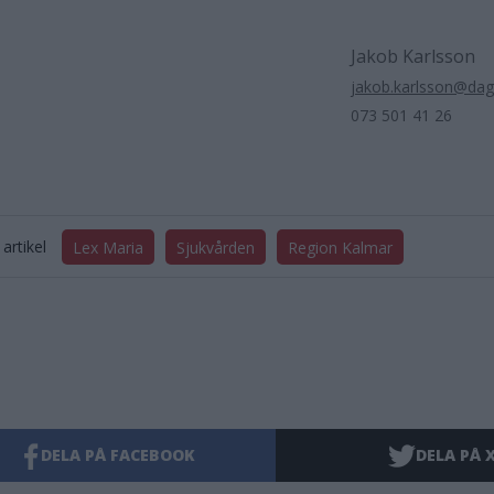
Jakob Karlsson
jakob.karlsson@da
073 501 41 26
artikel
Lex Maria
Sjukvården
Region Kalmar
DELA PÅ FACEBOOK
DELA PÅ 