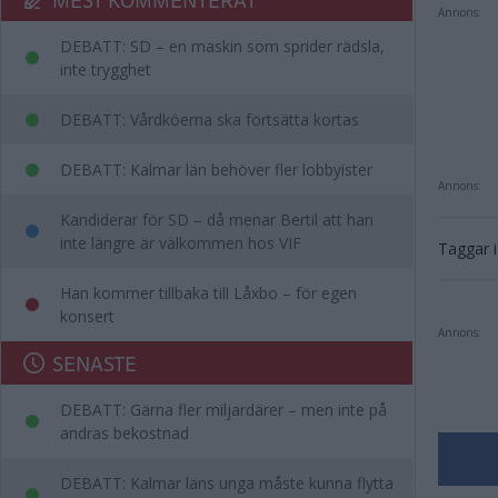
Annons:
DEBATT: SD – en maskin som sprider rädsla,
inte trygghet
DEBATT: Vårdköerna ska fortsätta kortas
DEBATT: Kalmar län behöver fler lobbyister
Annons:
Kandiderar för SD – då menar Bertil att han
inte längre är välkommen hos VIF
Taggar i 
Han kommer tillbaka till Låxbo – för egen
konsert
Annons:
SENASTE
DEBATT: Gärna fler miljardärer – men inte på
andras bekostnad
DEBATT: Kalmar läns unga måste kunna flytta