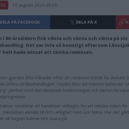
10 augusti 2024 09.55
TER
DELA PÅ FACEBOOK
DELA PÅ X
K
 i 80-årsåldern fick vänta och vänta och vänta på sin
ehandling. Det var inte så konstigt eftersom Länssju
 helt hade missat att skicka remissen.
ten gjordes åtta månader efter att remissen borde ha skickats til
lle utföra strålbehandlingen. Följden blev att mannen behövde ”u
ing” jämfört med den inledande bedömningen och väntan försäm
msprognosen.
Kalmar meddelar att händelser vidtagits för att minska risken för 
. Händelsen anmäls till IVO i enlighet med Lex Maria. Hur det gått
e vill Region Kalmar inte svara på.