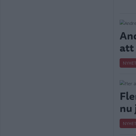
And
att
NYHE
Fle
nu 
NYHE