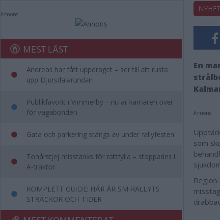
NYHE
Annons:
MEST LÄST
En man
Andreas har fått uppdraget – ser till att rusta
strålb
upp Djursdalarundan
Kalmar
Publikfavorit i Vimmerby – nu är karriären över
för vagabonden
Annons:
Upptäck
Gata och parkering stängs av under rallyfesten
som sku
behandl
Tonårstjej misstänks för rattfylla – stoppades i
sjukdo
A-traktor
Region 
KOMPLETT GUIDE: HÄR ÄR SM-RALLYTS
misstag
STRÄCKOR OCH TIDER
drabbad
MEST KOMMENTERAT