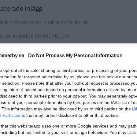
aterade inlägg
ården missade cancer – rutinerna följdes inte
ONEN ANMÄLER LÄKARE TILL IVO
nt försämrades kraftigt – händelsen anmäls
mmerby.se -
Do Not Process My Personal Information
fick försenad diagnos – händelsen anmäls
to opt-out of the sale, sharing to third parties, or processing of your per
formation for targeted advertising by us, please use the below opt-out s
nt utsattes för allvarlig risk på grund av teknisk brist
r selection. Please note that after your opt-out request is processed y
entera
eing interest-based ads based on personal information utilized by us or
disclosed to third parties prior to your opt-out. You may separately opt-
losure of your personal information by third parties on the IAB’s list of
tarerna nedan omfattas inte av utgivningsbeviset för www.dage
. This information may also be disclosed by us to third parties on the
IA
Participants
that may further disclose it to other third parties.
 that this website/app uses one or more Google services and may gath
including but not limited to your visit or usage behaviour. You may click 