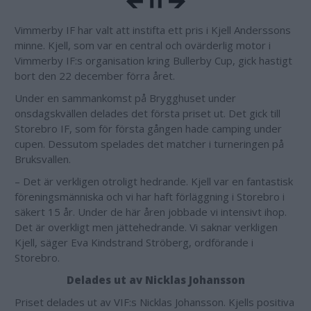
Vimmerby IF har valt att instifta ett pris i Kjell Anderssons
minne. Kjell, som var en central och ovärderlig motor i
Vimmerby IF:s organisation kring Bullerby Cup, gick hastigt
bort den 22 december förra året.
Under en sammankomst på Brygghuset under
onsdagskvällen delades det första priset ut. Det gick till
Storebro IF, som för första gången hade camping under
cupen. Dessutom spelades det matcher i turneringen på
Bruksvallen.
– Det är verkligen otroligt hedrande. Kjell var en fantastisk
föreningsmänniska och vi har haft förläggning i Storebro i
säkert 15 år. Under de här åren jobbade vi intensivt ihop.
Det är overkligt men jättehedrande. Vi saknar verkligen
Kjell, säger Eva Kindstrand Ströberg, ordförande i
Storebro.
Delades ut av Nicklas Johansson
Priset delades ut av VIF:s Nicklas Johansson. Kjells positiva