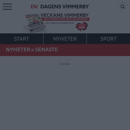
START
NYHETER
SPORT
NYHETER
»
SENASTE
Annons: