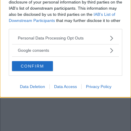
disclosure of your personal information by third parties on the
IAB’s list of downstream participants. This information may
also be disclosed by us to third parties on the
IAB’s List of
Downstream Participants
that may further disclose it to other
third parties.
Please note that this website/app uses one or more Google
Personal Data Processing Opt Outs
services and may gather and store information including but
not limited to your visit or usage behaviour. You may click to
Google consents
grant or deny consent to Google and its third-party tags to
use your data for below specified purposes in below Google
CONFIRM
consent section.
Data Deletion
Data Access
Privacy Policy