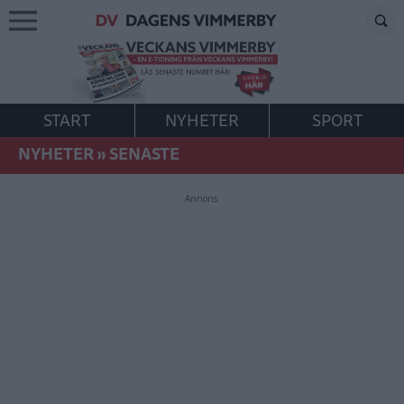
START
NYHETER
SPORT
NYHETER
»
SENASTE
Annons: