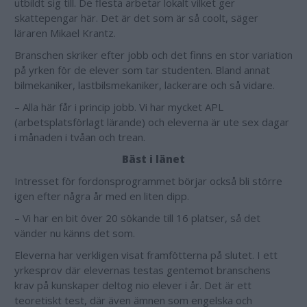
utbildt sig till. De flesta arbetar lokalt vilket ger
skattepengar här. Det är det som är så coolt, säger
läraren Mikael Krantz.
Branschen skriker efter jobb och det finns en stor variation
på yrken för de elever som tar studenten. Bland annat
bilmekaniker, lastbilsmekaniker, lackerare och så vidare.
– Alla här får i princip jobb. Vi har mycket APL
(arbetsplatsförlagt lärande) och eleverna är ute sex dagar
i månaden i tvåan och trean.
Bäst i länet
Intresset för fordonsprogrammet börjar också bli större
igen efter några år med en liten dipp.
– Vi har en bit över 20 sökande till 16 platser, så det
vänder nu känns det som.
Eleverna har verkligen visat framfötterna på slutet. I ett
yrkesprov där elevernas testas gentemot branschens
krav på kunskaper deltog nio elever i år. Det är ett
teoretiskt test, där även ämnen som engelska och