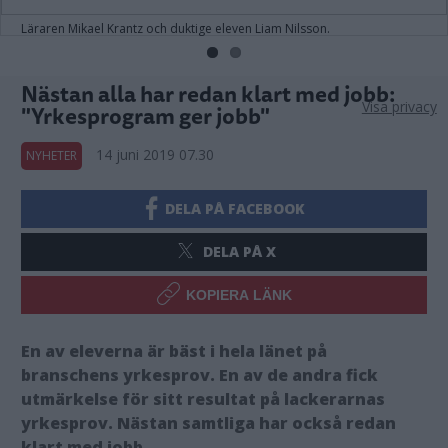
Läraren Mikael Krantz och duktige eleven Liam Nilsson.
Nästan alla har redan klart med jobb:
Visa privacy
"Yrkesprogram ger jobb"
14 juni 2019 07.30
NYHETER
DELA PÅ FACEBOOK
DELA PÅ X
KOPIERA LÄNK
En av eleverna är bäst i hela länet på
branschens yrkesprov. En av de andra fick
utmärkelse för sitt resultat på lackerarnas
yrkesprov. Nästan samtliga har också redan
klart med jobb.