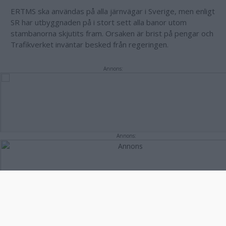
ERTMS ska användas på alla järnvägar i Sverige, men enligt
SR har utbyggnaden på i stort sett alla banor utom
stambanorna skjutits fram. Orsaken är brist på pengar och
Trafikverket inväntar besked från regeringen.
Annons:
Annons: