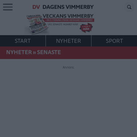
START
NYHETER
SPORT
NYHETER
»
SENASTE
Annons: