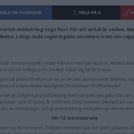
DELA PÅ FACEBOOK
DELA PÅ X
K
torisk mönstring togs bort för ett antal år sedan. Nu
llbaka. I dags lade regeringens utredare fram sin rapp
eslår mönstringsplikt redan från och med juli nästa år.
Antalet so
eror på hur många som frivilligt söker sig till försvaret.
ången på yrkesofficerare är en av de mer alarmerande delarna, sä
gens utredare Annika Nordgren Christensen till Aftonbladet.
eten att fullgöra grundutbildning med värnplikt ska gälla från den 
ersoner som är födda år 1999 och 2000 kommer därmed att vara
örs av mönstrings- och grundutbildning med plikt när den nu infö
För få intresserade
söker sig till Försvaret. Tidigare bedömningar har gjort gällande a