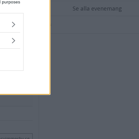
ed purposes
Se alla evenemang
X
Annons:
nsvimmerby.se.