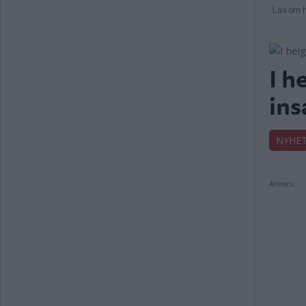
I h
ins
NYHE
Annons: