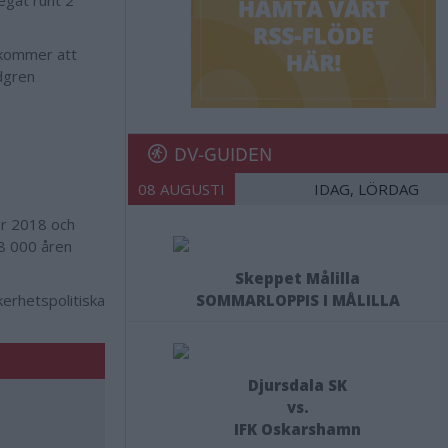
legat runt 2
n kommer att
dgren
DV-GUIDEN
08 AUGUSTI
IDAG, LÖRDAG
er 2018 och
 8 000 åren
Skeppet Målilla
kerhetspolitiska
SOMMARLOPPIS I MÅLILLA
Djursdala SK
vs.
IFK Oskarshamn