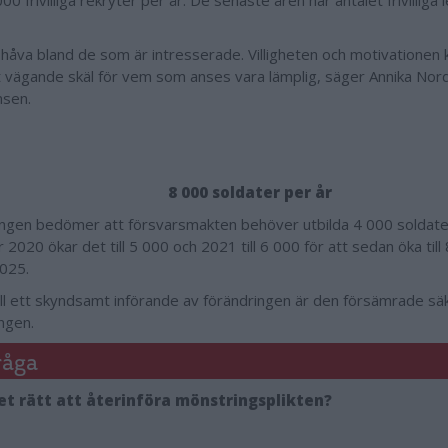
000 frivilliga rekryter per år. De senaste åren har antalet frivilliga 
a håva bland de som är intresserade. Villigheten och motivatione
t vägande skäl för vem som anses vara lämplig, säger Annika Nor
nsen.
8 000 soldater per år
ngen bedömer att försvarsmakten behöver utbilda 4 000 soldat
 2020 ökar det till 5 000 och 2021 till 6 000 för att sedan öka till
025.
till ett skyndsamt införande av förändringen är den försämrade sä
ingen.
råga
et rätt att återinföra mönstringsplikten?