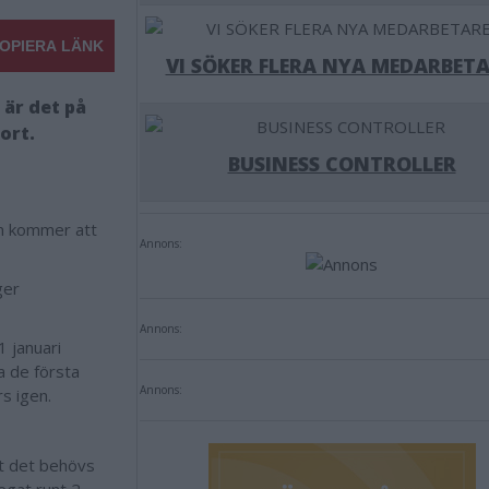
OPIERA LÄNK
VI SÖKER FLERA NYA MEDARBETA
 är det på
ort.
BUSINESS CONTROLLER
m kommer att
Annons:
ger
Annons:
1 januari
 de första
Annons:
rs igen.
tt det behövs