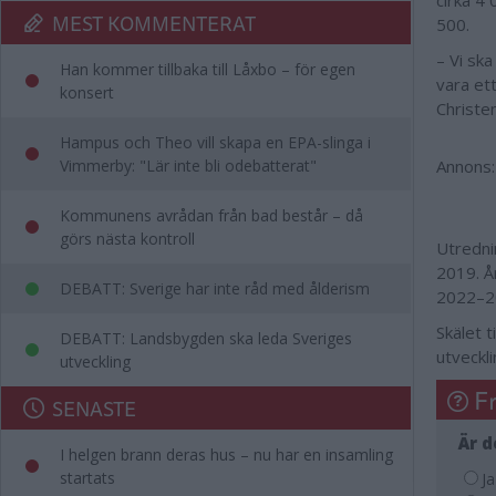
cirka 4 
MEST KOMMENTERAT
500.
– Vi sk
Han kommer tillbaka till Låxbo – för egen
vara et
konsert
Christe
Hampus och Theo vill skapa en EPA-slinga i
Vimmerby: "Lär inte bli odebatterat"
Annons:
Kommunens avrådan från bad består – då
görs nästa kontroll
Utredni
2019. År
DEBATT: Sverige har inte råd med ålderism
2022–2
Skälet 
DEBATT: Landsbygden ska leda Sveriges
utveckl
utveckling
F
SENASTE
Är d
I helgen brann deras hus – nu har en insamling
startats
Ja