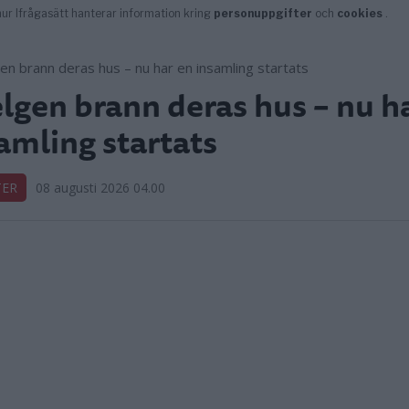
elgen brann deras hus – nu h
amling startats
TER
08 augusti 2026 04.00