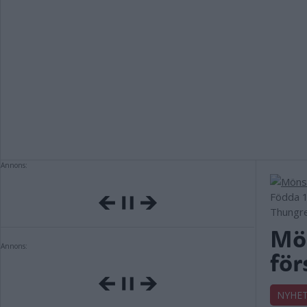
Annons:
Födda 19
Thungr
Mön
Annons:
för
NYHE