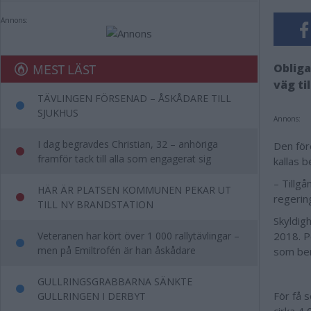
Annons:
MEST LÄST
Obliga
väg ti
TÄVLINGEN FÖRSENAD – ÅSKÅDARE TILL
SJUKHUS
Annons:
I dag begravdes Christian, 32 – anhöriga
Den för
framför tack till alla som engagerat sig
kallas b
– Tillg
HÄR ÄR PLATSEN KOMMUNEN PEKAR UT
regerin
TILL NY BRANDSTATION
Skyldigh
Veteranen har kört över 1 000 rallytävlingar –
2018.
P
men på Emiltrofén är han åskådare
som ber
GULLRINGSGRABBARNA SÄNKTE
För få 
GULLRINGEN I DERBYT