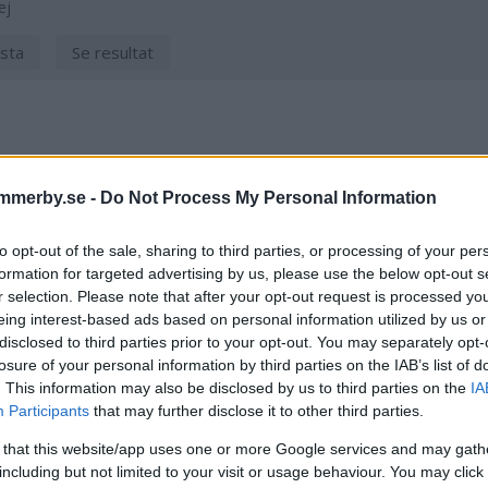
ej
sta
Se resultat
Jakob Karlsson
mmerby.se -
Do Not Process My Personal Information
jakob.karlsson@da
073 501 41 26
to opt-out of the sale, sharing to third parties, or processing of your per
formation for targeted advertising by us, please use the below opt-out s
r selection. Please note that after your opt-out request is processed y
eing interest-based ads based on personal information utilized by us or
disclosed to third parties prior to your opt-out. You may separately opt-
artikel
Värnplikten
losure of your personal information by third parties on the IAB’s list of
. This information may also be disclosed by us to third parties on the
IA
Participants
that may further disclose it to other third parties.
 that this website/app uses one or more Google services and may gath
including but not limited to your visit or usage behaviour. You may click 