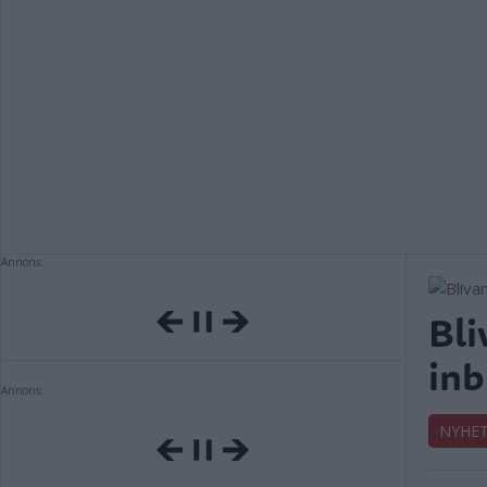
Annons:
Bli
inb
Annons:
NYHE