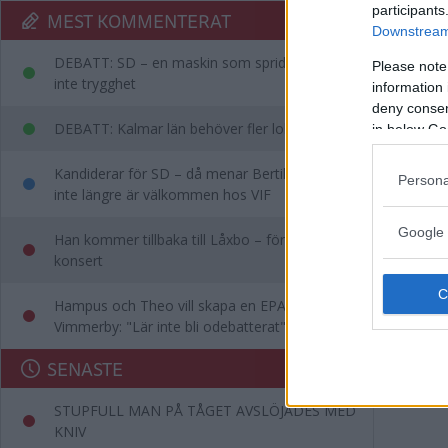
participants
MEST KOMMENTERAT
Downstream 
DEBATT: SD – en maskin som sprider rädsla,
Please note
inte trygghet
information 
deny consent
DEBATT: Kalmar län behöver fler lobbyister
in below Go
Kandiderar för SD – då menar Bertil att han
Persona
inte längre är välkommen hos VIF
Google 
Han kommer tillbaka till Låxbo – för egen
konsert
Hampus och Theo vill skapa en EPA-slinga i
Vimmerby: "Lär inte bli odebatterat"
SENASTE
STUPFULL MAN PÅ TÅGET AVSLÖJADES MED
KNIV