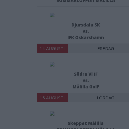
SOMMARLOPPIS I MÅLILLA
Djursdala SK
vs.
IFK Oskarshamn
14 AUGUSTI
FREDAG
Södra Vi IF
vs.
Målilla GoIF
15 AUGUSTI
LÖRDAG
Skeppet Målilla