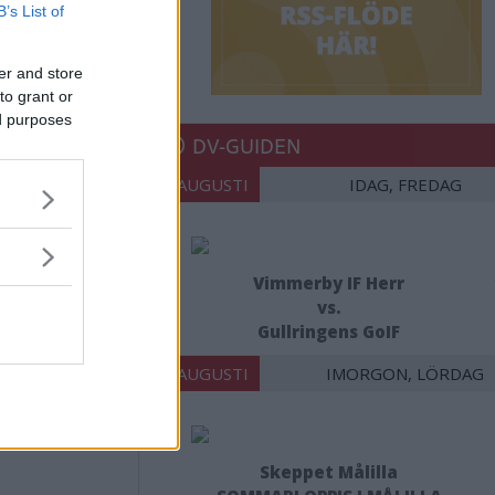
B’s List of
er and store
to grant or
ed purposes
DV-GUIDEN
07 AUGUSTI
IDAG, FREDAG
Vimmerby IF Herr
vs.
Gullringens GoIF
08 AUGUSTI
IMORGON, LÖRDAG
Skeppet Målilla