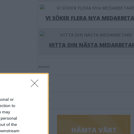
VI SÖKER FLERA NYA MEDARBETA
HITTA DIN NÄSTA MEDARBETA
Annons:
Annons:
sonal or
Annons:
ection to
ou may
 personal
out of the
 downstream