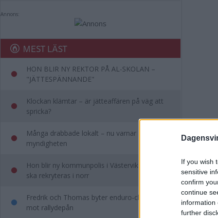
Annons:
MEST LÄST
HON BLIR NY REKTOR PÅ AL-SKOLAN –
"JÄTTESPÄNNANDE"
Klockan klämtar – är jätteaffären på väg att
spricka?
Många drabbade lokalt – nu varnar
Dagensvi
myndigheten
If you wish 
Hon blir ny kommunpolis i Västervik – ny chef
sensitive in
ska rekryteras i norr
confirm you
continue se
Fredrik och Thomas byter enduro-chefandet
information 
mot rallydepån
further disc