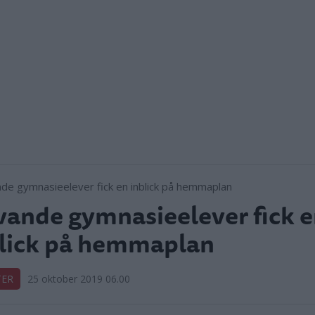
vande gymnasieelever fick 
lick på hemmaplan
TER
25 oktober 2019 06.00