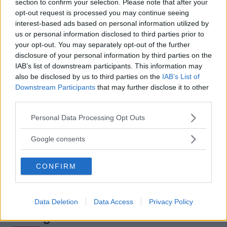
Ica återkallar lampa ur egna
section to confirm your selection. Please note that after your
sortimentet – här är orsaken
opt-out request is processed you may continue seeing
interest-based ads based on personal information utilized by
NYHETER
26 januari 2021 17.00
us or personal information disclosed to third parties prior to
your opt-out. You may separately opt-out of the further
disclosure of your personal information by third parties on the
Annons:
IAB’s list of downstream participants. This information may
also be disclosed by us to third parties on the
IAB’s List of
Downstream Participants
that may further disclose it to other
third parties.
LISTA: Här är ICA-butikerna det går bäst
Please note that this website/app uses one or more Google
Personal Data Processing Opt Outs
för i länet
services and may gather and store information including but
not limited to your visit or usage behaviour. You may click to
Google consents
NYHETER
04 november 2020 19.00
grant or deny consent to Google and its third-party tags to
use your data for below specified purposes in below Google
CONFIRM
consent section.
Här är ICA-handlarna som det går bäst
Data Deletion
Data Access
Privacy Policy
för i regionen – se listan här