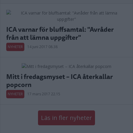
ICA varnar för bluffsamtal: "Avråder
från att lämna uppgifter"
NYHETER
14 juni 2017 08.38
Mitt i fredagsmyset – ICA återkallar
popcorn
NYHETER
17 mars 2017 22.15
Läs in fler nyheter