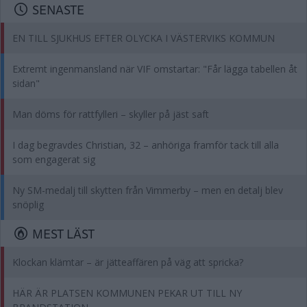
SENASTE
EN TILL SJUKHUS EFTER OLYCKA I VÄSTERVIKS KOMMUN
Extremt ingenmansland när VIF omstartar: "Får lägga tabellen åt
sidan"
Man döms för rattfylleri – skyller på jäst saft
I dag begravdes Christian, 32 – anhöriga framför tack till alla
som engagerat sig
Ny SM-medalj till skytten från Vimmerby – men en detalj blev
snöplig
MEST LÄST
Klockan klämtar – är jätteaffären på väg att spricka?
HÄR ÄR PLATSEN KOMMUNEN PEKAR UT TILL NY