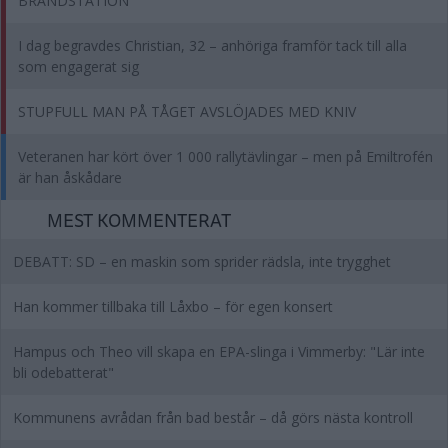
BRANDSTATION
I dag begravdes Christian, 32 – anhöriga framför tack till alla
som engagerat sig
STUPFULL MAN PÅ TÅGET AVSLÖJADES MED KNIV
Veteranen har kört över 1 000 rallytävlingar – men på Emiltrofén
är han åskådare
MEST KOMMENTERAT
DEBATT: SD – en maskin som sprider rädsla, inte trygghet
Han kommer tillbaka till Låxbo – för egen konsert
Hampus och Theo vill skapa en EPA-slinga i Vimmerby: "Lär inte
bli odebatterat"
Kommunens avrådan från bad består – då görs nästa kontroll