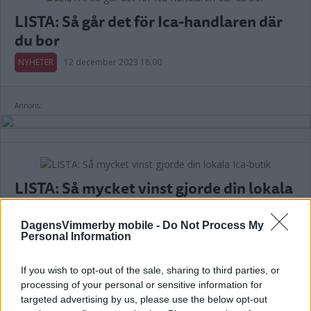
LISTA: Så går det för Ica-handlaren där
du bor
NYHETER
12 december 2023 18.00
Annons:
LISTA: Så mycket vinst gjorde din lokala
Ica-butik
DagensVimmerby mobile -
Do Not Process My
NÄRINGSLIV
20 oktober 2022 16.00
Personal Information
If you wish to opt-out of the sale, sharing to third parties, or
processing of your personal or sensitive information for
targeted advertising by us, please use the below opt-out