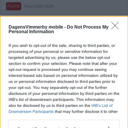
POLITIK
08 juni 2022 18.00
Annons:
DagensVimmerby mobile -
Do Not Process My
Personal Information
If you wish to opt-out of the sale, sharing to third parties, or
processing of your personal or sensitive information for
Den extra lönesatsningen gäller inte
targeted advertising by us, please use the below opt-out
alla – "Finns inga individuella garantier"
section to confirm your selection. Please note that after your
opt-out request is processed you may continue seeing
POLITIK
24 mars 2022 05.00
interest-based ads based on personal information utilized by
us or personal information disclosed to third parties prior to
your opt-out. You may separately opt-out of the further
disclosure of your personal information by third parties on the
IAB’s list of downstream participants. This information may
also be disclosed by us to third parties on the
IAB’s List of
Investeringsramen sänks med över 100
Downstream Participants
that may further disclose it to other
miljoner – försening av förskolan
third parties.
POLITIK
01 december 2021 10.40
Please note that this website/app uses one or more Google