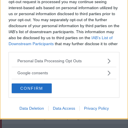
opt-out request is processed you may continue seeing
SENASTE
interest-based ads based on personal information utilized by
us or personal information disclosed to third parties prior to
DEBATT: Skärp lagen och få bort upphandlingsfusket
your opt-out. You may separately opt-out of the further
disclosure of your personal information by third parties on the
HÄR ÄR PLATSEN KOMMUNEN PEKAR UT TILL NY
IAB’s list of downstream participants. This information may
BRANDSTATION
also be disclosed by us to third parties on the
IAB’s List of
Downstream Participants
that may further disclose it to other
STUPFULL MAN PÅ TÅGET AVSLÖJADES MED KNIV
third parties.
Please note that this website/app uses one or more Google
Personal Data Processing Opt Outs
Klockan klämtar – är jätteaffären på väg att spricka?
services and may gather and store information including but
not limited to your visit or usage behaviour. You may click to
Google consents
”Alltid varit en dröm” – Victor siktar högt när SM körs på
grant or deny consent to Google and its third-party tags to
hemmaplan
use your data for below specified purposes in below Google
CONFIRM
consent section.
MEST LÄST
HON BLIR NY REKTOR PÅ AL-SKOLAN – "JÄTTESPÄNNANDE"
Data Deletion
Data Access
Privacy Policy
Klockan klämtar – är jätteaffären på väg att spricka?