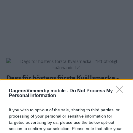
Dags för höstens första Kvällsmacka -
"Ett otroligt spännande liv"
DagensVimmerby mobile -
Do Not Process My
NYHETER
27 september 2025 16.00
Personal Information
If you wish to opt-out of the sale, sharing to third parties, or
processing of your personal or sensitive information for
Läs in fler nyheter
targeted advertising by us, please use the below opt-out
section to confirm your selection. Please note that after your