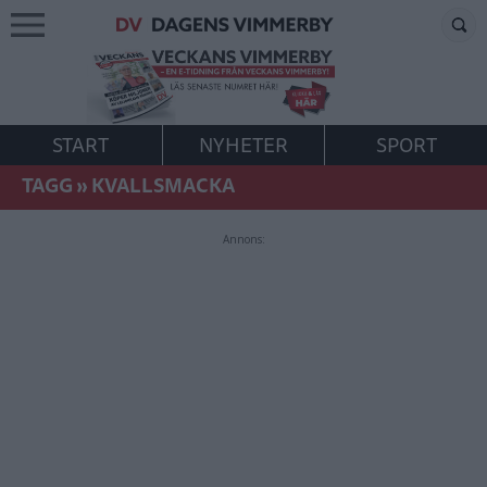
START
NYHETER
SPORT
TAGG
»
KVALLSMACKA
Annons: