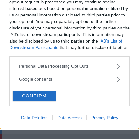
opt-out request is processed you may continue seeing
SENASTE
interest-based ads based on personal information utilized by
us or personal information disclosed to third parties prior to
Fredrik och Thomas byter enduro-chefandet mot rallydepån
your opt-out. You may separately opt-out of the further
disclosure of your personal information by third parties on the
Många drabbade lokalt – nu varnar myndigheten
IAB’s list of downstream participants. This information may
also be disclosed by us to third parties on the
IAB’s List of
Lindgren om heta derbyt: "Gullringen är Gullringen"
Downstream Participants
that may further disclose it to other
third parties.
Rallyikonen inför helgen: Otroligt trygg med VMS som arrangör
Please note that this website/app uses one or more Google
Personal Data Processing Opt Outs
services and may gather and store information including but
HON BLIR NY REKTOR PÅ AL-SKOLAN – "JÄTTESPÄNNANDE"
not limited to your visit or usage behaviour. You may click to
Google consents
grant or deny consent to Google and its third-party tags to
MEST LÄST
use your data for below specified purposes in below Google
CONFIRM
consent section.
Andreas har fått uppdraget – ser till att rusta upp
Djursdalarundan
Data Deletion
Data Access
Privacy Policy
KOMPLETT GUIDE: HÄR ÄR SM-RALLYTS STRÄCKOR OCH
TIDER