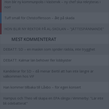
Hon blir ny kommunpolis i Västervik – ny chef ska rekryteras i
norr
Tuff smäll för Christoffersson – åkt på skada
HON BLIR NY REKTOR PÅ AL-SKOLAN – "JÄTTESPÄNNANDE"
MEST KOMMENTERAT
DEBATT: SD – en maskin som sprider rädsla, inte trygghet
DEBATT: Kalmar län behöver fler lobbyister
Kandiderar för SD – då menar Bertil att han inte längre är
välkommen hos VIF
Han kommer tillbaka till Låxbo – för egen konsert
Hampus och Theo vill skapa en EPA-slinga i Vimmerby: "Lär inte
bli odebatterat"