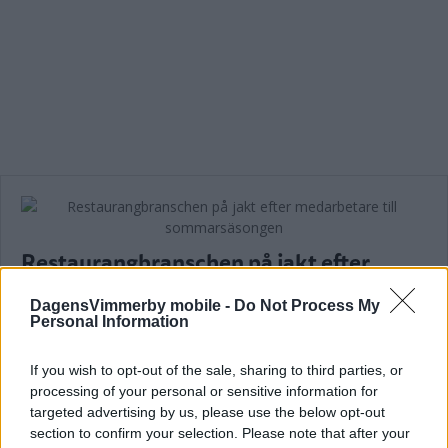
Restaurangbranschen på jakt efter
medarbetare till sommarsäsongen
DagensVimmerby mobile -
Do Not Process My
NYHETER
06 februari 2024 18.00
Personal Information
If you wish to opt-out of the sale, sharing to third parties, or
processing of your personal or sensitive information for
Läs in fler nyheter
targeted advertising by us, please use the below opt-out
section to confirm your selection. Please note that after your