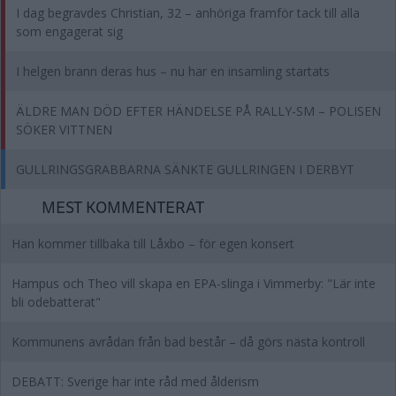
I dag begravdes Christian, 32 – anhöriga framför tack till alla
som engagerat sig
I helgen brann deras hus – nu har en insamling startats
ÄLDRE MAN DÖD EFTER HÄNDELSE PÅ RALLY-SM – POLISEN
SÖKER VITTNEN
GULLRINGSGRABBARNA SÄNKTE GULLRINGEN I DERBYT
MEST KOMMENTERAT
Han kommer tillbaka till Låxbo – för egen konsert
Hampus och Theo vill skapa en EPA-slinga i Vimmerby: "Lär inte
bli odebatterat"
Kommunens avrådan från bad består – då görs nästa kontroll
DEBATT: Sverige har inte råd med ålderism