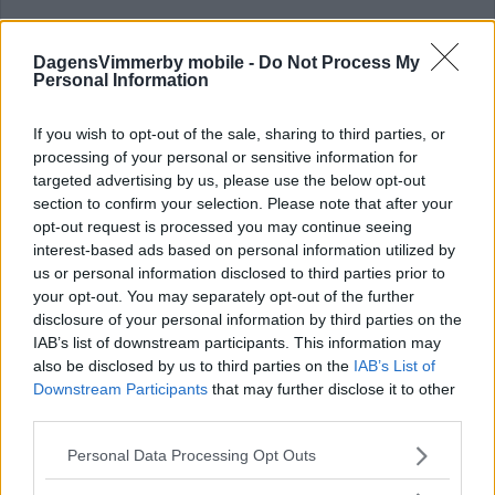
DagensVimmerby mobile -
Do Not Process My
Personal Information
ALV fortsatt intresserat av fastigheten –
If you wish to opt-out of the sale, sharing to third parties, or
"Ytan passar för hotell"
processing of your personal or sensitive information for
targeted advertising by us, please use the below opt-out
NÄRINGSLIV
28 januari 2025 05.00
section to confirm your selection. Please note that after your
opt-out request is processed you may continue seeing
interest-based ads based on personal information utilized by
us or personal information disclosed to third parties prior to
your opt-out. You may separately opt-out of the further
disclosure of your personal information by third parties on the
Vill ALV köpa VEMAB:s fastighet för
IAB’s list of downstream participants. This information may
also be disclosed by us to third parties on the
IAB’s List of
hotell? – "En strategisk fastighet"
Downstream Participants
that may further disclose it to other
NYHETER
30 juli 2024 04.00
third parties.
Please note that this website/app uses one or more Google
Personal Data Processing Opt Outs
services and may gather and store information including but