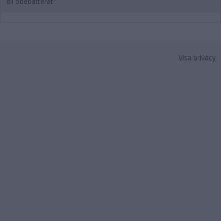
bli odebatterat"
Visa privacy