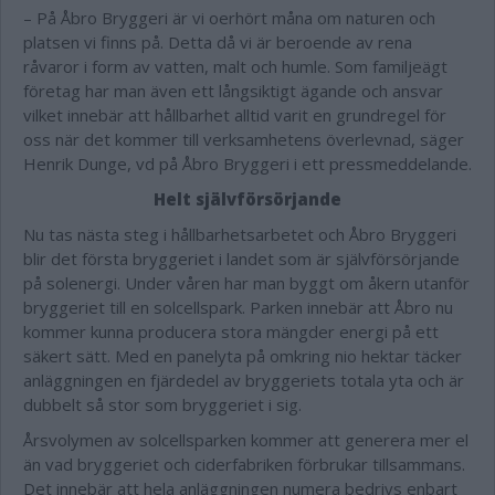
– På Åbro Bryggeri är vi oerhört måna om naturen och
platsen vi finns på. Detta då vi är beroende av rena
råvaror i form av vatten, malt och humle. Som familjeägt
företag har man även ett långsiktigt ägande och ansvar
vilket innebär att hållbarhet alltid varit en grundregel för
oss när det kommer till verksamhetens överlevnad, säger
Henrik Dunge, vd på Åbro Bryggeri i ett pressmeddelande.
Helt självförsörjande
Nu tas nästa steg i hållbarhetsarbetet och Åbro Bryggeri
blir det första bryggeriet i landet som är självförsörjande
på solenergi. Under våren har man byggt om åkern utanför
bryggeriet till en solcellspark. Parken innebär att Åbro nu
kommer kunna producera stora mängder energi på ett
säkert sätt. Med en panelyta på omkring nio hektar täcker
anläggningen en fjärdedel av bryggeriets totala yta och är
dubbelt så stor som bryggeriet i sig.
Årsvolymen av solcellsparken kommer att generera mer el
än vad bryggeriet och ciderfabriken förbrukar tillsammans.
Det innebär att hela anläggningen numera bedrivs enbart