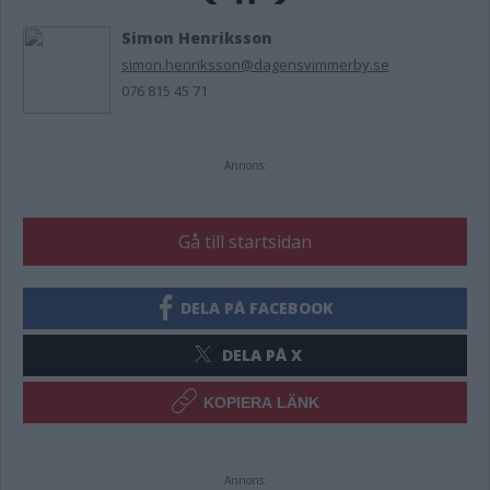
Simon Henriksson
simon.henriksson@dagensvimmerby.se
076 815 45 71
Annons:
Gå till startsidan
DELA PÅ FACEBOOK
DELA PÅ X
KOPIERA LÄNK
Annons: