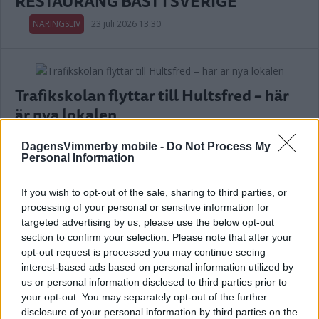
RESTAURANG BÄST I SVERIGE
NÄRINGSLIV
23 juli 2026 13.30
Trafikskolan flyttar till Hultsfred – här
är nya lokalen
NÄRINGSLIV
20 juli 2026 18.00
DagensVimmerby mobile -
Do Not Process My
Personal Information
Annons:
If you wish to opt-out of the sale, sharing to third parties, or
processing of your personal or sensitive information for
targeted advertising by us, please use the below opt-out
section to confirm your selection. Please note that after your
opt-out request is processed you may continue seeing
34-åring startar nytt företag i
interest-based ads based on personal information utilized by
Vimmerby
us or personal information disclosed to third parties prior to
your opt-out. You may separately opt-out of the further
NÄRINGSLIV
10 juli 2026 06.55
disclosure of your personal information by third parties on the