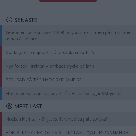
SENASTE
Veteranen har kört över 1 000 rallytävlingar – men på Emiltrofén
är han åskådare
Skadegörelse upptäckt på förskolan i Södra Vi
Nya försök i trakten – ombads trycka på länk
BERUSAD PÅ TÅG HADE SKRUVMEJSEL
Efter supersäsongen: Ludvig från Hultsfred jagar SM-guldet
MEST LÄST
Klockan klämtar – är jätteaffären på väg att spricka?
HON BLIR NY REKTOR PÅ AL-SKOLAN – "JÄTTESPÄNNANDE"