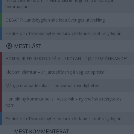
”Alltid varit en dröm” – Victor siktar högt när SM körs på
hemmaplan
DEBATT: Landsbygden ska leda Sveriges utveckling
Fredrik och Thomas byter enduro-chefandet mot rallydepån
MEST LÄST
HON BLIR NY REKTOR PÅ AL-SKOLAN – "JÄTTESPÄNNANDE"
Klockan klämtar – är jätteaffären på väg att spricka?
Många drabbade lokalt – nu varnar myndigheten
Hon blir ny kommunpolis i Västervik – ny chef ska rekryteras i
norr
Fredrik och Thomas byter enduro-chefandet mot rallydepån
MEST KOMMENTERAT