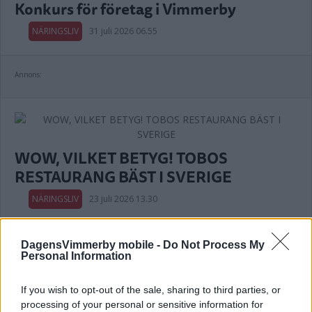
Konkurs för företag i Vimmerby
NÄRINGSLIV
31 juli 2026 06.55
Annons:
WOW, VILKET BETYG! TOBOS
RESTAURANG BÄST I SVERIGE
NÄRINGSLIV
23 juli 2026 13.30
DagensVimmerby mobile -
Do Not Process My
Personal Information
Trafikskolan flyttar till Hultsfred – här
är nya lokalen
If you wish to opt-out of the sale, sharing to third parties, or
processing of your personal or sensitive information for
NÄRINGSLIV
20 juli 2026 18.00