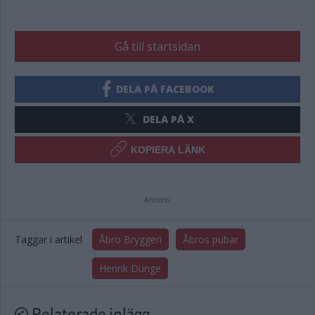
Gå till startsidan
DELA PÅ FACEBOOK
DELA PÅ X
KOPIERA LÄNK
Annons:
Taggar i artikel
Åbro Bryggeri
Åbros pubar
Henrik Dunge
Relaterade inlägg