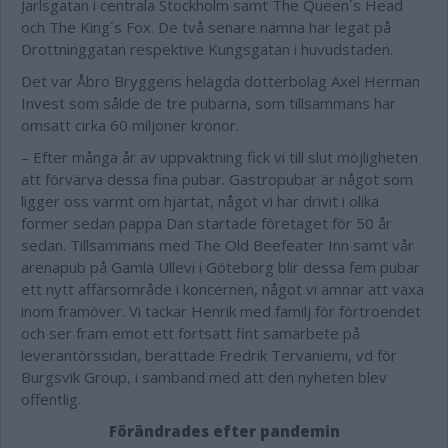
Jarlsgatan i centrala Stockholm samt The Queen´s Head
och The King´s Fox. De två senare nämna har legat på
Drottninggatan respektive Kungsgatan i huvudstaden.
Det var Åbro Bryggeris helägda dotterbolag Axel Herman
Invest som sålde de tre pubarna, som tillsammans har
omsatt cirka 60 miljoner kronor.
– Efter många år av uppvaktning fick vi till slut möjligheten
att förvärva dessa fina pubar. Gastropubar är något som
ligger oss varmt om hjärtat, något vi har drivit i olika
former sedan pappa Dan startade företaget för 50 år
sedan. Tillsammans med The Old Beefeater Inn samt vår
arenapub på Gamla Ullevi i Göteborg blir dessa fem pubar
ett nytt affärsområde i koncernen, något vi ämnar att växa
inom framöver. Vi tackar Henrik med familj för förtroendet
och ser fram emot ett fortsatt fint samarbete på
leverantörssidan, berättade Fredrik Tervaniemi, vd för
Burgsvik Group, i samband med att den nyheten blev
offentlig.
Förändrades efter pandemin