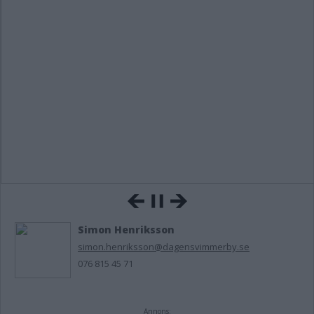
Simon Henriksson
simon.henriksson@dagensvimmerby.se
076 815 45 71
Annons: