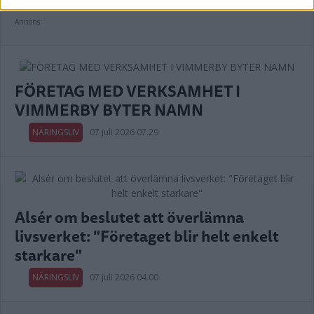
Annons:
FÖRETAG MED VERKSAMHET I
VIMMERBY BYTER NAMN
NÄRINGSLIV
07 juli 2026 07.29
Alsér om beslutet att överlämna
livsverket: "Företaget blir helt enkelt
starkare"
NÄRINGSLIV
07 juli 2026 04.00