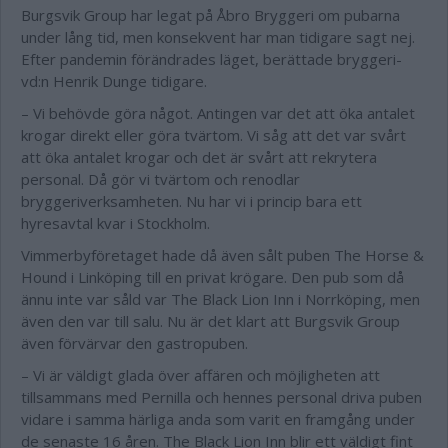
Burgsvik Group har legat på Åbro Bryggeri om pubarna
under lång tid, men konsekvent har man tidigare sagt nej.
Efter pandemin förändrades läget, berättade bryggeri-
vd:n Henrik Dunge tidigare.
– Vi behövde göra något. Antingen var det att öka antalet
krogar direkt eller göra tvärtom. Vi såg att det var svårt
att öka antalet krogar och det är svårt att rekrytera
personal. Då gör vi tvärtom och renodlar
bryggeriverksamheten. Nu har vi i princip bara ett
hyresavtal kvar i Stockholm.
Vimmerbyföretaget hade då även sålt puben The Horse &
Hound i Linköping till en privat krögare. Den pub som då
ännu inte var såld var The Black Lion Inn i Norrköping, men
även den var till salu. Nu är det klart att Burgsvik Group
även förvärvar den gastropuben.
– Vi är väldigt glada över affären och möjligheten att
tillsammans med Pernilla och hennes personal driva puben
vidare i samma härliga anda som varit en framgång under
de senaste 16 åren. The Black Lion Inn blir ett väldigt fint