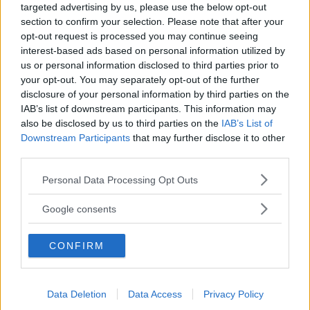
targeted advertising by us, please use the below opt-out
section to confirm your selection. Please note that after your
opt-out request is processed you may continue seeing
Annons:
interest-based ads based on personal information utilized by
us or personal information disclosed to third parties prior to
your opt-out. You may separately opt-out of the further
disclosure of your personal information by third parties on the
IAB’s list of downstream participants. This information may
34-åring startar nytt företag i
also be disclosed by us to third parties on the
IAB’s List of
Vimmerby
Downstream Participants
that may further disclose it to other
third parties.
NÄRINGSLIV
10 juli 2026 06.55
Please note that this website/app uses one or more Google
Personal Data Processing Opt Outs
services and may gather and store information including but
not limited to your visit or usage behaviour. You may click to
Google consents
grant or deny consent to Google and its third-party tags to
use your data for below specified purposes in below Google
Återbruksbutiken i centrala Vimmerby
CONFIRM
consent section.
stänger: ”Varit tuffa månader”
NÄRINGSLIV
08 juli 2026 18.00
Data Deletion
Data Access
Privacy Policy