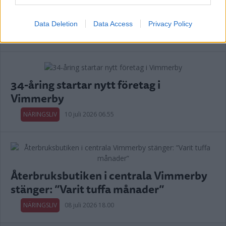
Data Deletion
Data Access
Privacy Policy
Annons:
34-åring startar nytt företag i
Vimmerby
NÄRINGSLIV
10 juli 2026 06.55
Återbruksbutiken i centrala Vimmerby
stänger: ”Varit tuffa månader”
NÄRINGSLIV
08 juli 2026 18.00