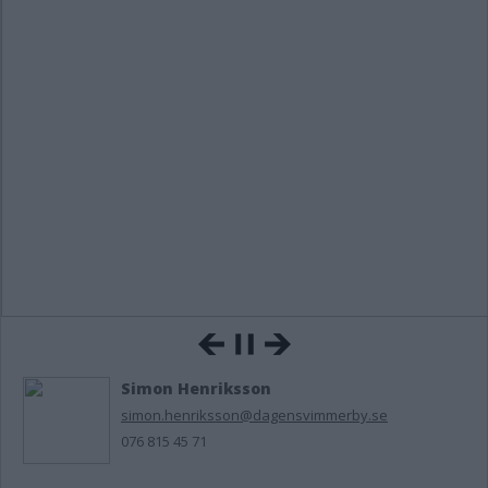
Simon Henriksson
simon.henriksson@dagensvimmerby.se
076 815 45 71