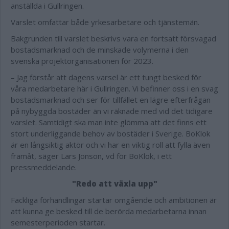
anställda i Gullringen.
Varslet omfattar både yrkesarbetare och tjänstemän.
Bakgrunden till varslet beskrivs vara en fortsatt försvagad
bostadsmarknad och de minskade volymerna i den
svenska projektorganisationen för 2023.
– Jag förstår att dagens varsel är ett tungt besked för
våra medarbetare här i Gullringen. Vi befinner oss i en svag
bostadsmarknad och ser för tillfället en lägre efterfrågan
på nybyggda bostäder än vi räknade med vid det tidigare
varslet. Samtidigt ska man inte glömma att det finns ett
stort underliggande behov av bostäder i Sverige. BoKlok
är en långsiktig aktör och vi har en viktig roll att fylla även
framåt, säger Lars Jonson, vd för BoKlok, i ett
pressmeddelande.
"Redo att växla upp"
Fackliga förhandlingar startar omgående och ambitionen är
att kunna ge besked till de berörda medarbetarna innan
semesterperioden startar.