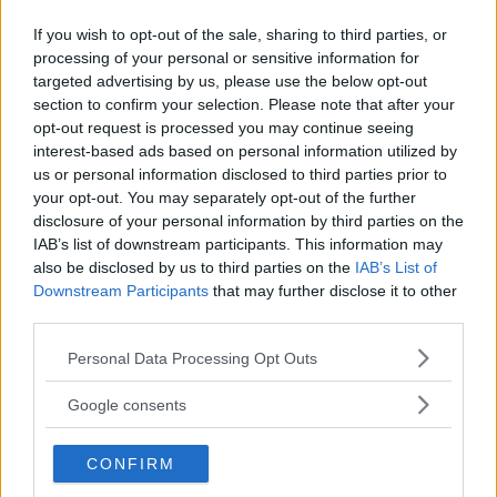
Konkurs för företag i Vimmerby
If you wish to opt-out of the sale, sharing to third parties, or
NÄRINGSLIV
31 juli 2026 06.55
processing of your personal or sensitive information for
targeted advertising by us, please use the below opt-out
section to confirm your selection. Please note that after your
Annons:
opt-out request is processed you may continue seeing
interest-based ads based on personal information utilized by
us or personal information disclosed to third parties prior to
your opt-out. You may separately opt-out of the further
disclosure of your personal information by third parties on the
WOW, VILKET BETYG! TOBOS
IAB’s list of downstream participants. This information may
RESTAURANG BÄST I SVERIGE
also be disclosed by us to third parties on the
IAB’s List of
Downstream Participants
that may further disclose it to other
NÄRINGSLIV
23 juli 2026 13.30
third parties.
Please note that this website/app uses one or more Google
Personal Data Processing Opt Outs
services and may gather and store information including but
not limited to your visit or usage behaviour. You may click to
Google consents
Trafikskolan flyttar till Hultsfred – här
grant or deny consent to Google and its third-party tags to
är nya lokalen
use your data for below specified purposes in below Google
CONFIRM
consent section.
NÄRINGSLIV
20 juli 2026 18.00