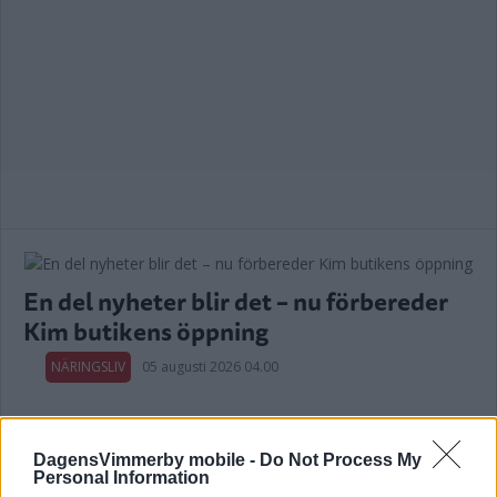
En del nyheter blir det – nu förbereder
Kim butikens öppning
NÄRINGSLIV
05 augusti 2026 04.00
DagensVimmerby mobile -
Do Not Process My
Personal Information