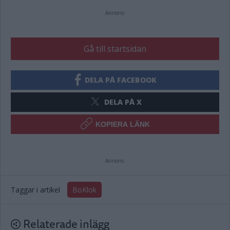
Annons:
Gå till startsidan
DELA PÅ FACEBOOK
DELA PÅ X
KOPIERA LÄNK
Annons:
Taggar i artikel
BoKlok
Relaterade inlägg