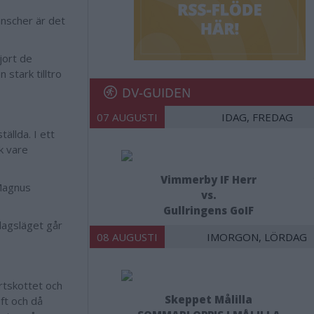
anscher är det
gjort de
stark tilltro
DV-GUIDEN
07 AUGUSTI
IDAG, FREDAG
ällda. I ett
k vare
Vimmerby IF Herr
 Magnus
vs.
Gullringens GoIF
dagsläget går
08 AUGUSTI
IMORGON, LÖRDAG
artskottet och
Skeppet Målilla
ft och då