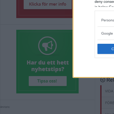
deny consent
Annons:
in below Go
Taggar i 
Persona
Google 
Annons:
Rel
VIDA
FÖRE
Annons: