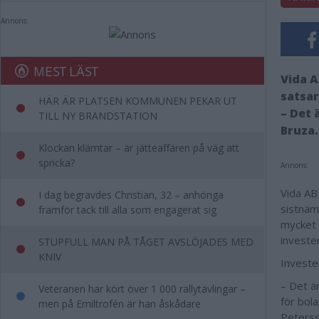
Annons:
MEST LÄST
Vida A
satsar
HÄR ÄR PLATSEN KOMMUNEN PEKAR UT
– Det 
TILL NY BRANDSTATION
Bruza.
Klockan klämtar – är jätteaffären på väg att
spricka?
Annons:
Vida AB
I dag begravdes Christian, 32 – anhöriga
sistnäm
framför tack till alla som engagerat sig
mycket 
investe
STUPFULL MAN PÅ TÅGET AVSLÖJADES MED
KNIV
Investe
– Det är
Veteranen har kört över 1 000 rallytävlingar –
för bol
men på Emiltrofén är han åskådare
Petersso