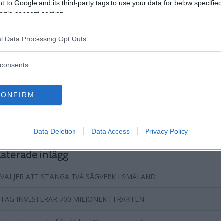
 to Google and its third-party tags to use your data for below specifi
ogle consent section.
artikel
Vida Bruza AB
Vida AB
Magnus Petersson
l Data Processing Opt Outs
consents
CONFIRM
DELA PÅ FACEBOOK
DELA PÅ 
Data Deletion
Data Access
Privacy Policy
aterade inlägg
 VÄLJER ATT STÄNGA TVÅ SÅGVERK I SMÅLAND
TAG INVESTERAR 700 MILJONER I TRAKTEN