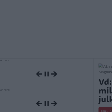
Annons:
Magnus 
Vd:
mil
Annons:
jul
NÄRIN