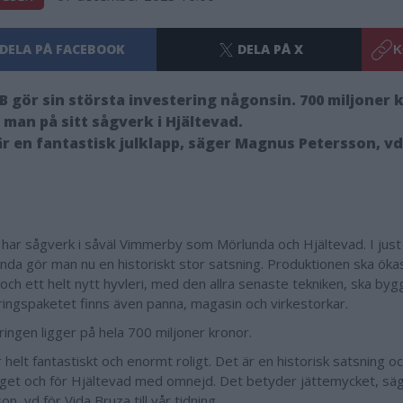
DELA PÅ FACEBOOK
DELA PÅ X
K
B gör sin största investering någonsin. 700 miljoner 
 man på sitt sågverk i Hjältevad.
är en fantastisk julklapp, säger Magnus Petersson, vd
 har sågverk i såväl Vimmerby som Mörlunda och Hjältevad. I just
nda gör man nu en historiskt stor satsning. Produktionen ska ökas
och ett helt nytt hyvleri, med den allra senaste tekniken, ska bygg
ringspaketet finns även panna, magasin och virkestorkar.
ringen ligger på hela 700 miljoner kronor.
 helt fantastiskt och enormt roligt. Det är en historisk satsning o
aget och för Hjältevad med omnejd. Det betyder jättemycket, s
n, vd för Vida Bruza till vår tidning.