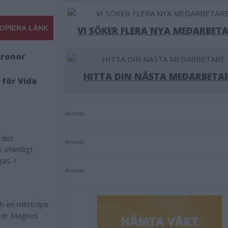
OPIERA LÄNK
VI SÖKER FLERA NYA MEDARBETA
kronor
HITTA DIN NÄSTA MEDARBETA
 för Vida
Annons:
 det
Annons:
 ofantligt
as. I
Annons:
ch en milstolpe
äger Magnus