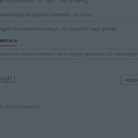
lir ny koncernchef för Vida – "Stor utmaning"
ktionsstopp på sågverk i Vimmerby i en vecka
agets fina miljonbonus till jul – så mycket får varje anställd
entera
tarerna nedan omfattas inte av utgivningsbeviset för www.dage