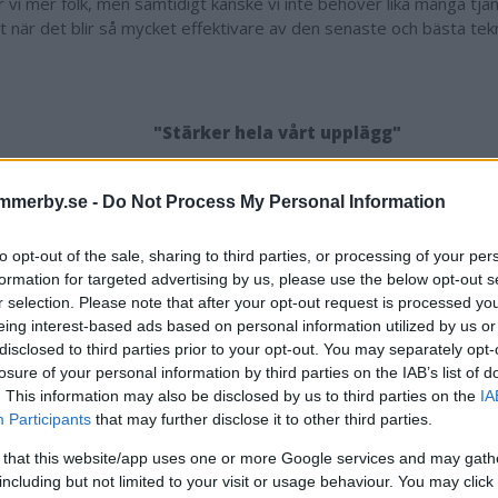
 vi mer folk, men samtidigt kanske vi inte behöver lika många tjä
et när det blir så mycket effektivare av den senaste och bästa tek
"Stärker hela vårt upplägg"
en i Vimmerby och Mörlunda påverkas också av investeringen, en
on.
mmerby.se -
Do Not Process My Personal Information
tärker hela vårt upplägg och ger en synnergieffekt. I Vimmerby så
mer, i Mörlunda klentimmer och i Hjältevad grantimmer. Vi förvärv
to opt-out of the sale, sharing to third parties, or processing of your per
d rätt nyligen och kommer bli väldigt starka här på Höglandet.
formation for targeted advertising by us, please use the below opt-out s
r selection. Please note that after your opt-out request is processed y
eing interest-based ads based on personal information utilized by us or
disclosed to third parties prior to your opt-out. You may separately opt-
Simon Henriksson
losure of your personal information by third parties on the IAB’s list of
. This information may also be disclosed by us to third parties on the
IA
simon.henriksson@dag
Participants
that may further disclose it to other third parties.
076 815 45 71
 that this website/app uses one or more Google services and may gath
including but not limited to your visit or usage behaviour. You may click 