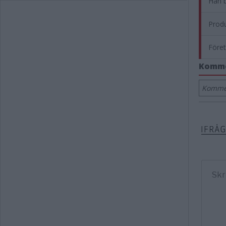
Han b
Produ
Föret
Komm
Kommen