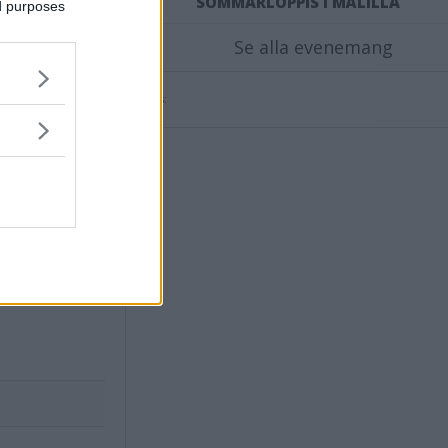
SOMMARLOPPIS I MÅLILLA
ed purposes
Se alla evenemang
Annons:
X