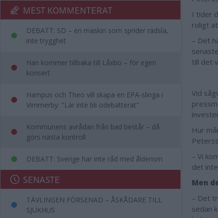
MEST KOMMENTERAT
I tider
roligt 
DEBATT: SD – en maskin som sprider rädsla,
– Det hä
inte trygghet
senaste
till det
Han kommer tillbaka till Låxbo – för egen
konsert
Vid sågv
Hampus och Theo vill skapa en EPA-slinga i
pressme
Vimmerby: "Lär inte bli odebatterat"
invester
Kommunens avrådan från bad består – då
Hur mån
görs nästa kontroll
Peters
– Vi ko
DEBATT: Sverige har inte råd med ålderism
det inte
SENASTE
Men de
– Det t
TÄVLINGEN FÖRSENAD – ÅSKÅDARE TILL
sedan k
SJUKHUS