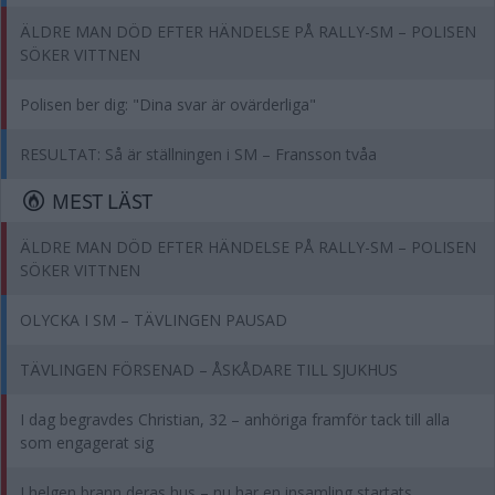
ÄLDRE MAN DÖD EFTER HÄNDELSE PÅ RALLY-SM – POLISEN
SÖKER VITTNEN
Polisen ber dig: "Dina svar är ovärderliga"
RESULTAT: Så är ställningen i SM – Fransson tvåa
MEST LÄST
ÄLDRE MAN DÖD EFTER HÄNDELSE PÅ RALLY-SM – POLISEN
SÖKER VITTNEN
OLYCKA I SM – TÄVLINGEN PAUSAD
TÄVLINGEN FÖRSENAD – ÅSKÅDARE TILL SJUKHUS
I dag begravdes Christian, 32 – anhöriga framför tack till alla
som engagerat sig
I helgen brann deras hus – nu har en insamling startats