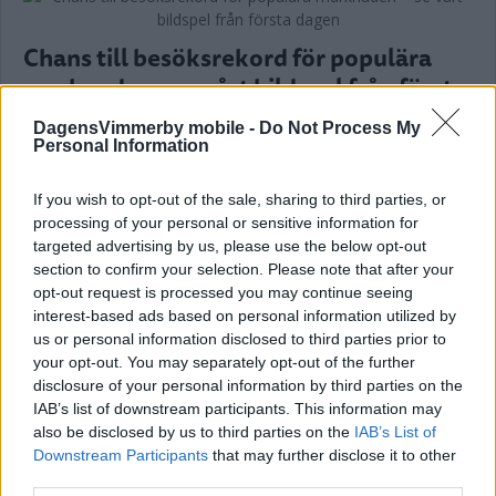
Chans till besöksrekord för populära
marknaden – se vårt bildspel från första
dagen
DagensVimmerby mobile -
Do Not Process My
Personal Information
NYHETER
28 november 2025 19.00
If you wish to opt-out of the sale, sharing to third parties, or
processing of your personal or sensitive information for
targeted advertising by us, please use the below opt-out
Så har Näs säsong varit – laddar för
section to confirm your selection. Please note that after your
årets julmarknad
opt-out request is processed you may continue seeing
interest-based ads based on personal information utilized by
NYHETER
17 november 2025 19.00
us or personal information disclosed to third parties prior to
your opt-out. You may separately opt-out of the further
disclosure of your personal information by third parties on the
Annons:
IAB’s list of downstream participants. This information may
also be disclosed by us to third parties on the
IAB’s List of
Downstream Participants
that may further disclose it to other
third parties.