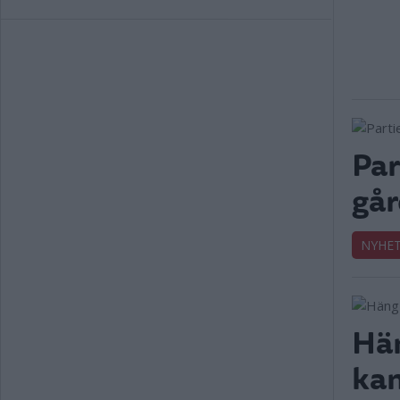
Par
går
NYHE
Hän
kan