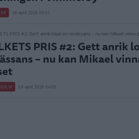
TER
28 april 2026 09.01
KETS PRIS #2: Gett anrik lo
ässans – nu kan Mikael vinn
set
GSLIV
04 april 2026 04.00