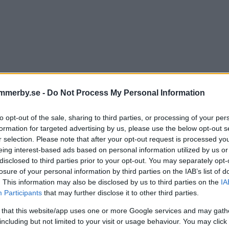
mmerby.se -
Do Not Process My Personal Information
to opt-out of the sale, sharing to third parties, or processing of your per
formation for targeted advertising by us, please use the below opt-out s
merby Spritfabrik fick årets
r selection. Please note that after your opt-out request is processed y
eing interest-based ads based on personal information utilized by us or
Lions: "Beundransvärt"
disclosed to third parties prior to your opt-out. You may separately opt-
losure of your personal information by third parties on the IAB’s list of
. This information may also be disclosed by us to third parties on the
IA
TER
19 november 2025 17.00
Participants
that may further disclose it to other third parties.
 that this website/app uses one or more Google services and may gath
including but not limited to your visit or usage behaviour. You may click 