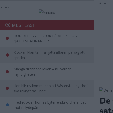
Annons:
Annons:
MEST LÄST
HON BLIR NY REKTOR PÅ AL-SKOLAN –
"JÄTTESPÄNNANDE"
Klockan klämtar – är jätteaffären på väg att
spricka?
Många drabbade lokalt – nu varnar
myndigheten
Hon blir ny kommunpolis i Västervik – ny chef
ska rekryteras i norr
De 
Fredrik och Thomas byter enduro-chefandet
sat
mot rallydepån