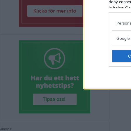
deny consent
Suc
in below Go
går
Persona
so
Google 
NÄRIN
Annons:
Annons: