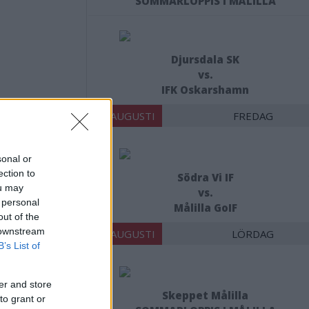
SOMMARLOPPIS I MÅLILLA
Djursdala SK
vs.
IFK Oskarshamn
14 AUGUSTI
FREDAG
sonal or
ection to
Södra Vi IF
 pris
ou may
vs.
 personal
Målilla GoIF
out of the
 downstream
15 AUGUSTI
LÖRDAG
B’s List of
er and store
Skeppet Målilla
to grant or