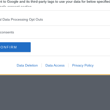
 to Google and its third-party tags to use your data for below specifi
cé för spritfabrikens
ogle consent section.
dsförsäljning – har hjälp av 
l Data Processing Opt Outs
mmelier
consents
GSLIV
30 juli 2025 04.00
CONFIRM
Data Deletion
Data Access
Privacy Policy