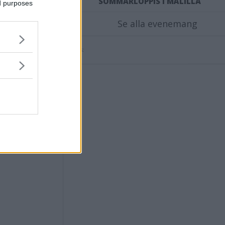
SOMMARLOPPIS I MÅLILLA
ed purposes
Se alla evenemang
en
Annons: