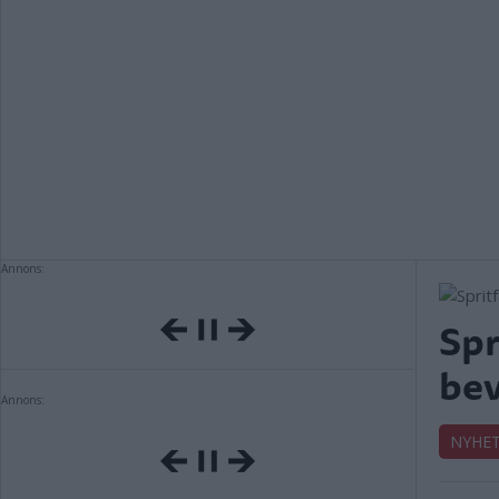
Annons:
Spr
be
Annons:
NYHE