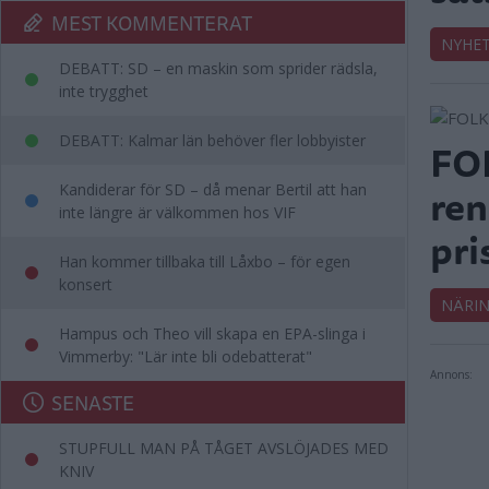
MEST KOMMENTERAT
NYHE
DEBATT: SD – en maskin som sprider rädsla,
inte trygghet
DEBATT: Kalmar län behöver fler lobbyister
FOL
ren
Kandiderar för SD – då menar Bertil att han
inte längre är välkommen hos VIF
pri
Han kommer tillbaka till Låxbo – för egen
konsert
NÄRIN
Hampus och Theo vill skapa en EPA-slinga i
Vimmerby: "Lär inte bli odebatterat"
Annons:
SENASTE
STUPFULL MAN PÅ TÅGET AVSLÖJADES MED
KNIV