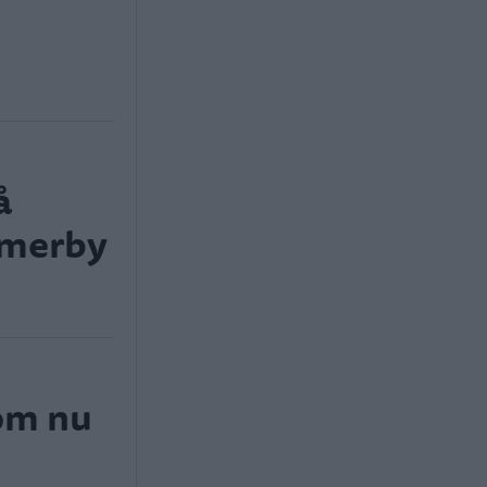
å
mmerby
som nu