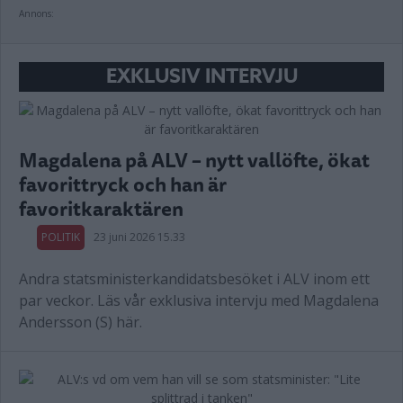
Annons:
EXKLUSIV INTERVJU
Magdalena på ALV – nytt vallöfte, ökat
favorittryck och han är
favoritkaraktären
POLITIK
23 juni 2026 15.33
Andra statsministerkandidatsbesöket i ALV inom ett
par veckor. Läs vår exklusiva intervju med Magdalena
Andersson (S) här.