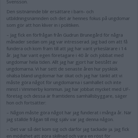
Svensson.
Den sistnämnde blir ersättare i barn- och
utbildningsnämnden och det är hennes fokus på ungdomar
som gör att hon kliver in i politiken.
– Jag fick en förfrågan från Gudrun Brunegård för några
månader sedan om jag var intresserad. Jag bad om att få
fundera och kom fram till att jag har varit yrkeslärare i 14
år. Jag har varit egen företagare i 40 år och jobbat med
ungdomar hela tiden. Allt jag har gjort har bestått av
ungdomarna. Vi har sett de senaste åren hur pyskisk
ohälsa bland ungdomar har ökat och jag har tänkt att vi
måste göra något för ungdomarna i samhället och inte
minst i Vimmerby kommun. Jag har jobbat mycket med UF-
företag och dessa är framtidens samhällsbyggare, säger
hon och fortsätter:
– Någon måste göra något har jag funderat i många år. När
jag ställde frågan till mig själv var jag denna någon.
– Det var så det kom sig och därför jag tackade ja. Jag fick
en möjlighet att göra skillnad och vara en röst för