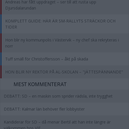
Andreas har fått uppdraget – ser till att rusta upp
Djursdalarundan
KOMPLETT GUIDE: HÄR ÄR SM-RALLYTS STRÄCKOR OCH
TIDER
Hon blir ny kommunpolis i Västervik – ny chef ska rekryteras i
norr
Tuff smäll för Christoffersson – åkt på skada
HON BLIR NY REKTOR PÅ AL-SKOLAN – "JÄTTESPÄNNANDE"
MEST KOMMENTERAT
DEBATT: SD – en maskin som sprider rädsla, inte trygghet
DEBATT: Kalmar län behöver fler lobbyister
Kandiderar för SD – då menar Bertil att han inte längre är
välkommen hos VIF