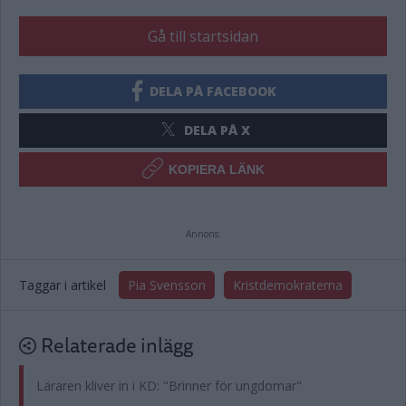
Gå till startsidan
DELA PÅ FACEBOOK
DELA PÅ X
KOPIERA LÄNK
Annons:
Taggar i artikel
Pia Svensson
Kristdemokraterna
Relaterade inlägg
Läraren kliver in i KD: "Brinner för ungdomar"