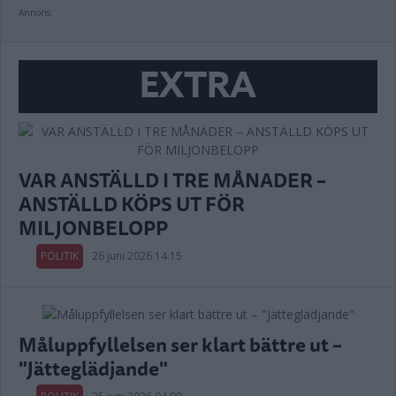
Annons:
EXTRA
VAR ANSTÄLLD I TRE MÅNADER –
ANSTÄLLD KÖPS UT FÖR
MILJONBELOPP
POLITIK
26 juni 2026 14.15
Måluppfyllelsen ser klart bättre ut –
"Jätteglädjande"