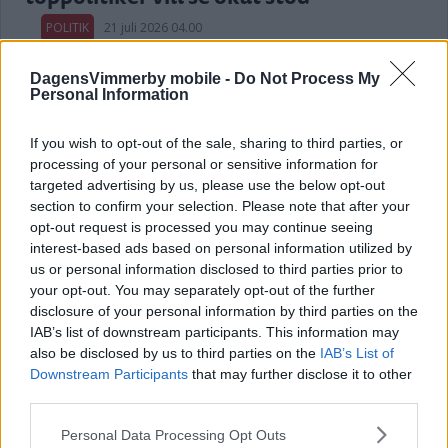
POLITIK
21 juli 2026 04.00
DagensVimmerby mobile -
Do Not Process My
Annons:
Personal Information
If you wish to opt-out of the sale, sharing to third parties, or
processing of your personal or sensitive information for
targeted advertising by us, please use the below opt-out
section to confirm your selection. Please note that after your
Kalmar län förlorar mandat i riksdagen
opt-out request is processed you may continue seeing
– lokala politikerna får extra tufft
interest-based ads based on personal information utilized by
us or personal information disclosed to third parties prior to
POLITIK
19 juli 2026 12.00
your opt-out. You may separately opt-out of the further
disclosure of your personal information by third parties on the
IAB’s list of downstream participants. This information may
also be disclosed by us to third parties on the
IAB’s List of
Downstream Participants
that may further disclose it to other
Malin Sjölander vill ha en tillgänglig
third parties.
vård i alla steg
Please note that this website/app uses one or more Google
Personal Data Processing Opt Outs
POLITIK
15 juli 2026 13.15