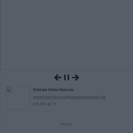
Simon Henriksson
simon.henriksson@dagensvimmerby.se
076 815 45 71
Annons: