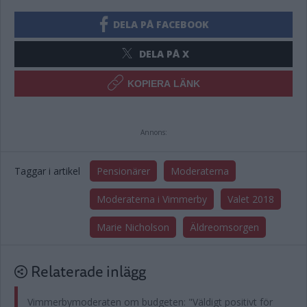
DELA PÅ FACEBOOK
DELA PÅ X
KOPIERA LÄNK
Annons:
Taggar i artikel
Pensionärer
Moderaterna
Moderaterna i Vimmerby
Valet 2018
Marie Nicholson
Äldreomsorgen
Relaterade inlägg
Vimmerbymoderaten om budgeten: "Väldigt positivt för