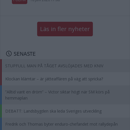
Läs in fler nyheter
SENASTE
STUPFULL MAN PÅ TÅGET AVSLÖJADES MED KNIV
Klockan klämtar – är jätteaffären på väg att spricka?
”Alltid varit en dröm” – Victor siktar högt när SM körs på
hemmaplan
DEBATT: Landsbygden ska leda Sveriges utveckling
Fredrik och Thomas byter enduro-chefandet mot rallydepån