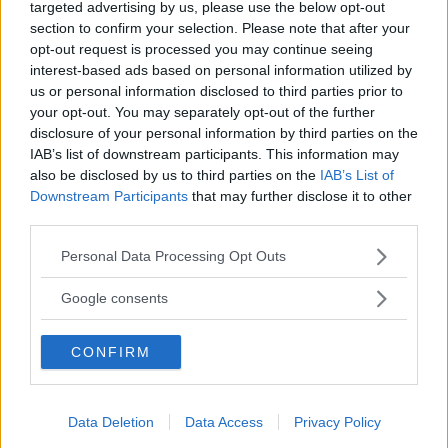
Var tredje kvinna utsatt för våld –
targeted advertising by us, please use the below opt-out
toppolitiker vill se ökat stöd
section to confirm your selection. Please note that after your
opt-out request is processed you may continue seeing
POLITIK
21 juli 2026 04.00
interest-based ads based on personal information utilized by
us or personal information disclosed to third parties prior to
your opt-out. You may separately opt-out of the further
Annons:
disclosure of your personal information by third parties on the
IAB’s list of downstream participants. This information may
also be disclosed by us to third parties on the
IAB’s List of
Downstream Participants
that may further disclose it to other
third parties.
Please note that this website/app uses one or more Google
Kalmar län förlorar mandat i riksdagen
Personal Data Processing Opt Outs
services and may gather and store information including but
– lokala politikerna får extra tufft
not limited to your visit or usage behaviour. You may click to
Google consents
grant or deny consent to Google and its third-party tags to
POLITIK
19 juli 2026 12.00
use your data for below specified purposes in below Google
CONFIRM
consent section.
Malin Sjölander vill ha en tillgänglig
Data Deletion
Data Access
Privacy Policy