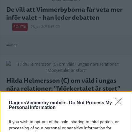
De vill att Vimmerbyborna får veta mer
inför valet – han leder debatten
POLITIK
28 juli 2026 15.00
Annons:
Hilda Helmersson (C) om våld i ungas
nära relationer: "Mörkertalet är stort”
POLITIK
22 juli 2026 18.00
DagensVimmerby mobile -
Do Not Process My
Personal Information
If you wish to opt-out of the sale, sharing to third parties, or
processing of your personal or sensitive information for