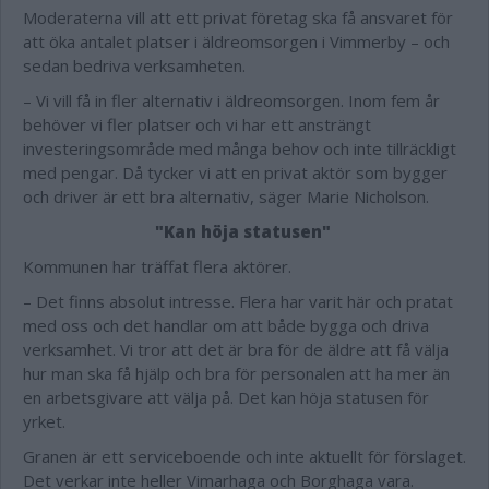
Moderaterna vill att ett privat företag ska få ansvaret för
att öka antalet platser i äldreomsorgen i Vimmerby – och
sedan bedriva verksamheten.
– Vi vill få in fler alternativ i äldreomsorgen. Inom fem år
behöver vi fler platser och vi har ett ansträngt
investeringsområde med många behov och inte tillräckligt
med pengar. Då tycker vi att en privat aktör som bygger
och driver är ett bra alternativ, säger Marie Nicholson.
"Kan höja statusen"
Kommunen har träffat flera aktörer.
– Det finns absolut intresse. Flera har varit här och pratat
med oss och det handlar om att både bygga och driva
verksamhet. Vi tror att det är bra för de äldre att få välja
hur man ska få hjälp och bra för personalen att ha mer än
en arbetsgivare att välja på. Det kan höja statusen för
yrket.
Granen är ett serviceboende och inte aktuellt för förslaget.
Det verkar inte heller Vimarhaga och Borghaga vara.