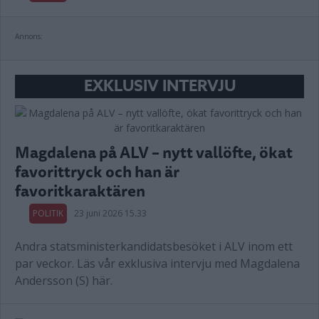
Annons:
EXKLUSIV INTERVJU
Magdalena på ALV – nytt vallöfte, ökat
favorittryck och han är
favoritkaraktären
POLITIK
23 juni 2026 15.33
Andra statsministerkandidatsbesöket i ALV inom ett
par veckor. Läs vår exklusiva intervju med Magdalena
Andersson (S) här.