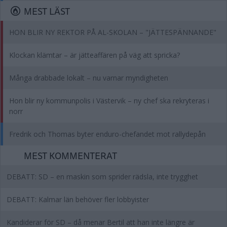
MEST LÄST
HON BLIR NY REKTOR PÅ AL-SKOLAN – "JÄTTESPÄNNANDE"
Klockan klämtar – är jätteaffären på väg att spricka?
Många drabbade lokalt – nu varnar myndigheten
Hon blir ny kommunpolis i Västervik – ny chef ska rekryteras i
norr
Fredrik och Thomas byter enduro-chefandet mot rallydepån
MEST KOMMENTERAT
DEBATT: SD – en maskin som sprider rädsla, inte trygghet
DEBATT: Kalmar län behöver fler lobbyister
Kandiderar för SD – då menar Bertil att han inte längre är