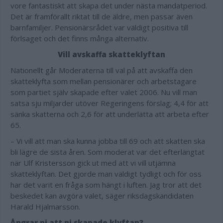
vore fantastiskt att skapa det under nästa mandatperiod.
Det är framförallt riktat till de äldre, men passar även
barnfamiljer. Pensionärsrådet var väldigt positiva till
förlsaget och det finns många alternativ.
Vill avskaffa skatteklyftan
Nationellt går Moderaterna till val på att avskaffa den
skatteklyfta som mellan pensionärer och arbetstagare
som partiet själv skapade efter valet 2006. Nu vill man
satsa sju miljarder utöver Regeringens förslag; 4,4 för att
sänka skatterna och 2,6 för att underlätta att arbeta efter
65.
– Vi vill att man ska kunna jobba till 69 och att skatten ska
bli lägre de sista åren. Som moderat var det efterlängtat
när Ulf Kristersson gick ut med att vi vill utjämna
skatteklyftan. Det gjorde man väldigt tydligt och för oss
har det varit en fråga som hängt i luften. Jag tror att det
beskedet kan avgöra valet, säger riksdagskandidaten
Harald Hjalmarsson.
Ångrar ni att ni skapade klyftan?