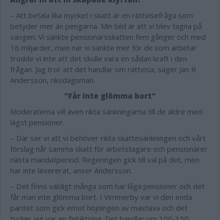
– Att betala lika mycket i skatt är en rättvisefråga som
betyder mer än pengarna. Min bild är att vi blev tagna på
sängen. Vi sänkte pensionärsskatten fem gånger och med
16 miljarder, men när vi sänkte mer för de som arbetar
trodde vi inte att det skulle vara en sådan kraft i den
frågan. Jag tror att det handlar om rättvisa, säger Jan R
Andersson, riksdagsman.
"Får inte glömma bort"
Moderaterna vill även rikta sänkningarna till de äldre med
lägst pensioner.
– Där ser vi att vi behöver rikta skattesänkningen och vårt
förslag når samma skatt för arbetstagare och pensionärer
nästa mandatperiod. Regeringen gick till val på det, men
har inte levererat, anser Andersson.
– Det finns väldigt många som har låga pensioner och det
får man inte glömma bort. I Vimmerby var vi den enda
paritet som gick emot höjningen av maxtaxa och det
tycker jag var en felriktning. Det handlar om 100-150