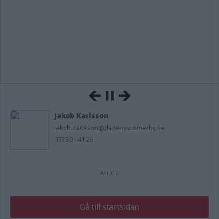
Jakob Karlsson
jakob.karlsson@dagensvimmerby.se
073 501 41 26
Annons:
Gå till startsidan