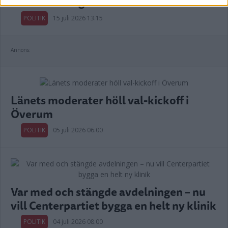
vård i alla steg
POLITIK
15 juli 2026 13.15
Annons:
Länets moderater höll val-kickoff i
Överum
POLITIK
05 juli 2026 06.00
Var med och stängde avdelningen – nu
vill Centerpartiet bygga en helt ny klinik
POLITIK
04 juli 2026 08.00