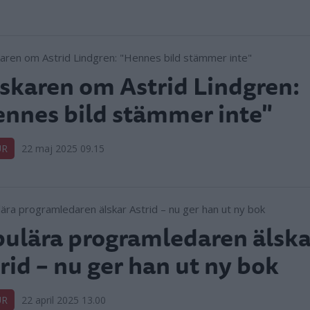
skaren om Astrid Lindgren:
nnes bild stämmer inte"
UR
22 maj 2025 09.15
ulära programledaren älska
rid – nu ger han ut ny bok
UR
22 april 2025 13.00