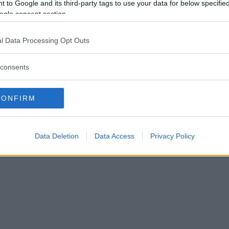
 to Google and its third-party tags to use your data for below specifi
lbokat när Astrid Lindgrens
ogle consent section.
elsedag firas på Näs
l Data Processing Opt Outs
TER
13 november 2025 14.00
consents
CONFIRM
Data Deletion
Data Access
Privacy Policy