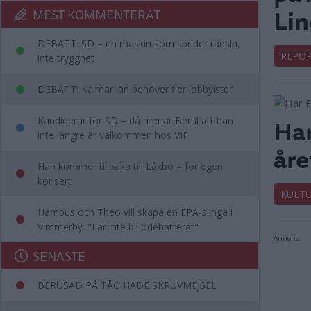
Li
MEST KOMMENTERAT
DEBATT: SD – en maskin som sprider rädsla,
REPO
inte trygghet
DEBATT: Kalmar län behöver fler lobbyister
Har
Kandiderar för SD – då menar Bertil att han
inte längre är välkommen hos VIF
åre
Han kommer tillbaka till Låxbo – för egen
konsert
KULT
Hampus och Theo vill skapa en EPA-slinga i
Vimmerby: "Lär inte bli odebatterat"
Annons:
SENASTE
BERUSAD PÅ TÅG HADE SKRUVMEJSEL