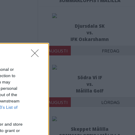
SOMMARLOPPIS I MÅLILLA
Djursdala SK
vs.
IFK Oskarshamn
14 AUGUSTI
FREDAG
sonal or
ection to
Södra Vi IF
ou may
vs.
 personal
Målilla GoIF
out of the
 downstream
15 AUGUSTI
LÖRDAG
B’s List of
er and store
Skeppet Målilla
to grant or