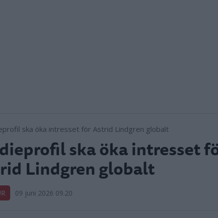
ieprofil ska öka intresset f
rid Lindgren globalt
UR
09 juni 2026 09.20