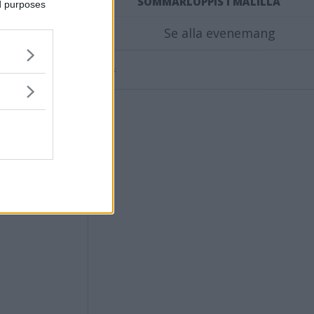
SOMMARLOPPIS I MÅLILLA
ed purposes
Se alla evenemang
Annons: