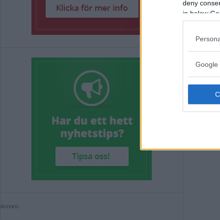
deny consent
Ful
in below Go
föd
Persona
NYHE
Google 
Annons:
Annons: