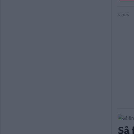
Annons:
Så 