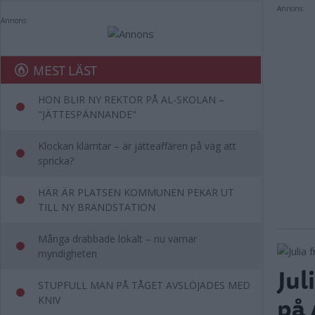
Annons:
Annons:
MEST LÄST
HON BLIR NY REKTOR PÅ AL-SKOLAN –
"JÄTTESPÄNNANDE"
Klockan klämtar – är jätteaffären på väg att
spricka?
HÄR ÄR PLATSEN KOMMUNEN PEKAR UT
TILL NY BRANDSTATION
Många drabbade lokalt – nu varnar
myndigheten
Jul
STUPFULL MAN PÅ TÅGET AVSLÖJADES MED
på 
KNIV