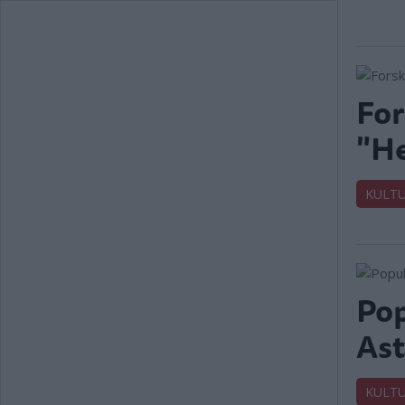
For
"He
KULT
Pop
Ast
KULT