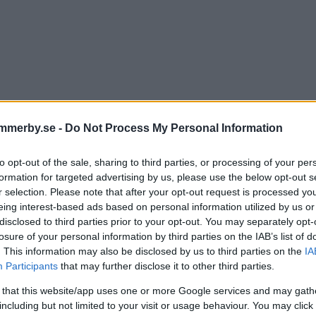
mmerby.se -
Do Not Process My Personal Information
to opt-out of the sale, sharing to third parties, or processing of your per
formation for targeted advertising by us, please use the below opt-out s
lsatt till sista stol när Astrid
r selection. Please note that after your opt-out request is processed y
eing interest-based ads based on personal information utilized by us or
lades – se filmklipp här
disclosed to third parties prior to your opt-out. You may separately opt-
losure of your personal information by third parties on the IAB’s list of
. This information may also be disclosed by us to third parties on the
IA
UR
15 november 2025 17.00
Participants
that may further disclose it to other third parties.
 that this website/app uses one or more Google services and may gath
including but not limited to your visit or usage behaviour. You may click 