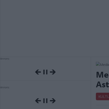
Annons:
Med
Ast
Annons:
KULT