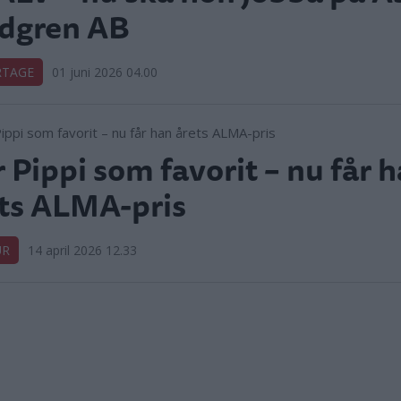
ndgren AB
RTAGE
01 juni 2026 04.00
 Pippi som favorit – nu får 
ts ALMA-pris
UR
14 april 2026 12.33