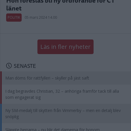
Hon föreslås bli ny ordförande för C i
länet
POLITIK
05 mars 2024 14.00
Läs in fler nyheter
SENASTE
Man döms för rattfylleri – skyller på jäst saft
I dag begravdes Christian, 32 – anhöriga framför tack till alla
som engagerat sig
Ny SM-medalj till skytten från Vimmerby – men en detalj blev
snöplig
Släppte herrarna – nu blir det damerna för honom