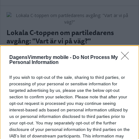
Lokala C-toppen om partiledarens
avgång: "Vart är vi på väg?"
POLITIK
15 oktober 2025 10.00
DagensVimmerby mobile -
Do Not Process My
Personal Information
Annons:
If you wish to opt-out of the sale, sharing to third parties, or
processing of your personal or sensitive information for
targeted advertising by us, please use the below opt-out
section to confirm your selection. Please note that after your
opt-out request is processed you may continue seeing
interest-based ads based on personal information utilized by
CENTERPARTIETS PARTILEDARE
us or personal information disclosed to third parties prior to
AVGÅR EFTER HAT OCH HOT
your opt-out. You may separately opt-out of the further
disclosure of your personal information by third parties on the
POLITIK
15 oktober 2025 08.22
IAB’s list of downstream participants. This information may