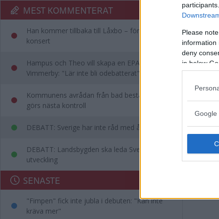
participants
MEST KOMMENTERAT
Downstream 
Han kommer tillbaka till Låxbo – för egen
Please note
konsert
information 
deny consent
Hampus och Theo vill skapa en EPA-slinga i
in below Go
Vimmerby: "Lär inte bli odebatterat"
Persona
Kommunens avrådan från bad består – då
görs nästa kontroll
Google 
DEBATT: Sverige har inte råd med ålderism
DEBATT: Landsbygden ska leda Sveriges
utveckling
SENASTE
"Fimpen" fick inte jubla i debuten: "Kan inte
kräva mer"