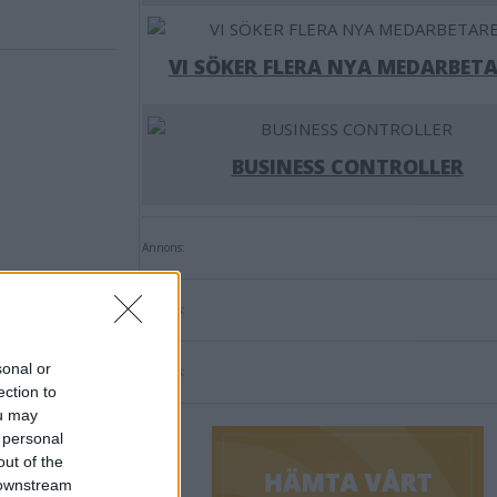
VI SÖKER FLERA NYA MEDARBETA
BUSINESS CONTROLLER
Annons:
Annons:
sonal or
Annons:
ection to
ou may
 personal
out of the
 downstream