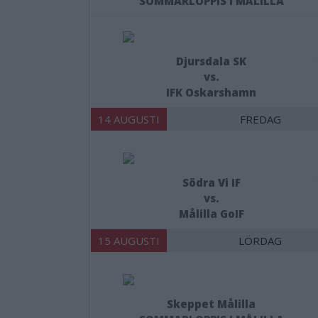
SOMMARLOPPIS I MÅLILLA
Djursdala SK
vs.
IFK Oskarshamn
14 AUGUSTI
FREDAG
Södra Vi IF
vs.
Målilla GoIF
15 AUGUSTI
LÖRDAG
Skeppet Målilla