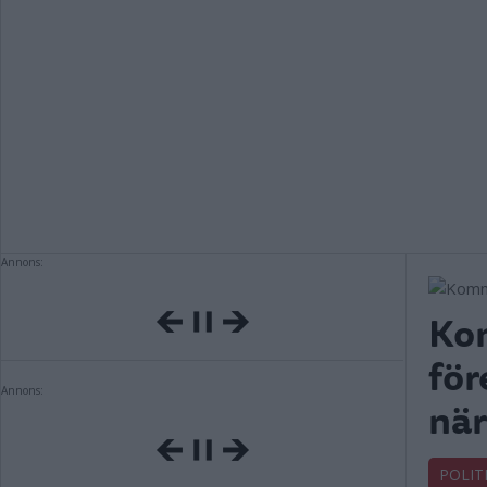
Annons:
Kom
för
Annons:
när
POLIT