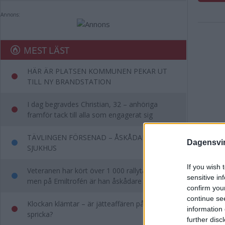
Annons:
MEST LÄST
HÄR ÄR PLATSEN KOMMUNEN PEKAR UT
TILL NY BRANDSTATION
I dag begravdes Christian, 32 – anhöriga
framför tack till alla som engagerat sig
TÄVLINGEN FÖRSENAD – ÅSKÅDARE TILL
Dagensvi
SJUKHUS
If you wish 
Veteranen har kört över 1 000 rallytävlingar –
sensitive in
men på Emiltrofén är han åskådare
confirm you
continue se
Klockan klämtar – är jätteaffären på väg att
information 
spricka?
further disc