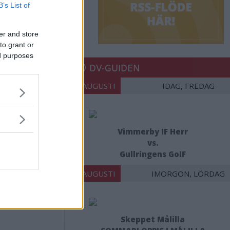
B’s List of
er and store
to grant or
ed purposes
DV-GUIDEN
07 AUGUSTI
IDAG, FREDAG
Vimmerby IF Herr
vs.
Gullringens GoIF
08 AUGUSTI
IMORGON, LÖRDAG
Skeppet Målilla