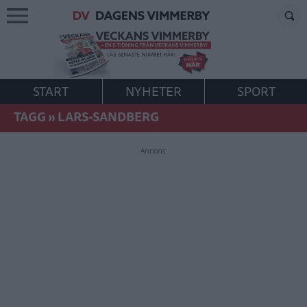
START
NYHETER
SPORT
TAGG
»
LARS-SANDBERG
Annons: