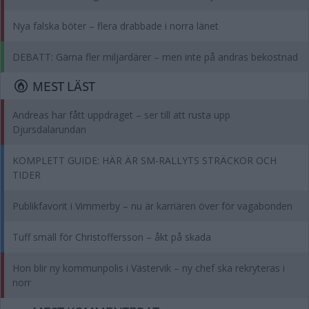
Nya falska böter – flera drabbade i norra länet
DEBATT: Gärna fler miljardärer – men inte på andras bekostnad
MEST LÄST
Andreas har fått uppdraget – ser till att rusta upp
Djursdalarundan
KOMPLETT GUIDE: HÄR ÄR SM-RALLYTS STRÄCKOR OCH
TIDER
Publikfavorit i Vimmerby – nu är karriären över för vagabonden
Tuff smäll för Christoffersson – åkt på skada
Hon blir ny kommunpolis i Västervik – ny chef ska rekryteras i
norr