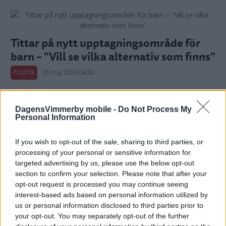
Tittar på nytt upptagningsområde för
barn – "Vill se vilka alternativ som finns"
POLITIK
05 maj 2026 04.00
Annons:
DagensVimmerby mobile -
Do Not Process My
Personal Information
If you wish to opt-out of the sale, sharing to third parties, or
processing of your personal or sensitive information for
Vill ha ännu mer pengar inför 2027 –
targeted advertising by us, please use the below opt-out
flera satsningar bland prioriteringarna
section to confirm your selection. Please note that after your
opt-out request is processed you may continue seeing
POLITIK
23 mars 2026 17.00
interest-based ads based on personal information utilized by
us or personal information disclosed to third parties prior to
your opt-out. You may separately opt-out of the further