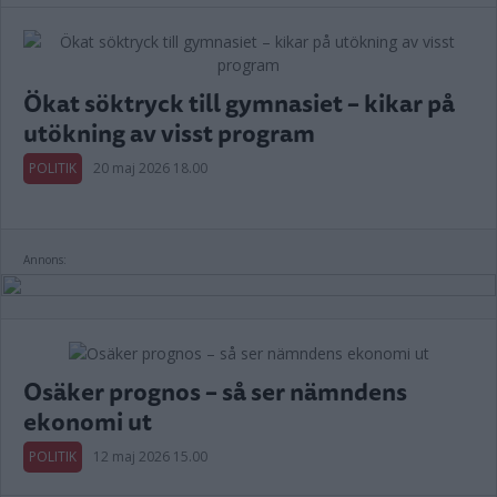
Ökat söktryck till gymnasiet – kikar på
utökning av visst program
POLITIK
20 maj 2026 18.00
Annons:
Osäker prognos – så ser nämndens
ekonomi ut
POLITIK
12 maj 2026 15.00