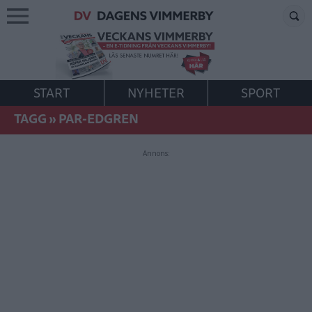
START
NYHETER
SPORT
TAGG
»
PAR-EDGREN
Annons: