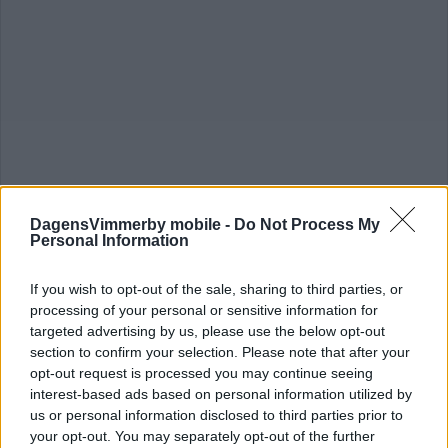
DagensVimmerby mobile -
Do Not Process My
Personal Information
If you wish to opt-out of the sale, sharing to third parties, or
processing of your personal or sensitive information for
targeted advertising by us, please use the below opt-out
section to confirm your selection. Please note that after your
opt-out request is processed you may continue seeing
MOTIONEN VAR FALSK – M REAGERAR
interest-based ads based on personal information utilized by
KRAFTIGT: "MYCKET ALLVARLIGT"
us or personal information disclosed to third parties prior to
your opt-out. You may separately opt-out of the further
NYHETER
20 mars 2019 14.10