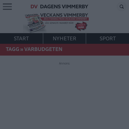
START
NYHETER
SPORT
TAGG
»
VARBUDGETEN
Annons: