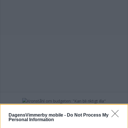
Kronståhl om budgeten: "Kan bli riktigt
DagensVimmerby mobile -
Do Not Process My
illa"
Personal Information
POLITIK
17 april 2023 14.00