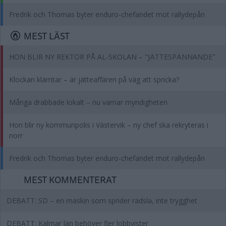
Fredrik och Thomas byter enduro-chefandet mot rallydepån
MEST LÄST
HON BLIR NY REKTOR PÅ AL-SKOLAN – "JÄTTESPÄNNANDE"
Klockan klämtar – är jätteaffären på väg att spricka?
Många drabbade lokalt – nu varnar myndigheten
Hon blir ny kommunpolis i Västervik – ny chef ska rekryteras i
norr
Fredrik och Thomas byter enduro-chefandet mot rallydepån
MEST KOMMENTERAT
DEBATT: SD – en maskin som sprider rädsla, inte trygghet
DEBATT: Kalmar län behöver fler lobbyister