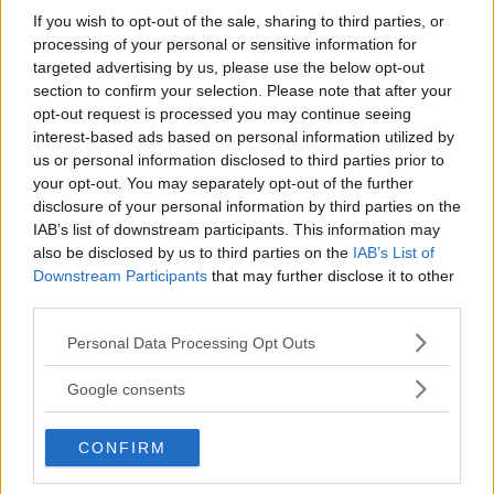
If you wish to opt-out of the sale, sharing to third parties, or
processing of your personal or sensitive information for
targeted advertising by us, please use the below opt-out
section to confirm your selection. Please note that after your
Det hade vårbudgeten betytt för länet –
opt-out request is processed you may continue seeing
om C bestämde
interest-based ads based on personal information utilized by
us or personal information disclosed to third parties prior to
POLITIK
27 april 2017 07.00
your opt-out. You may separately opt-out of the further
disclosure of your personal information by third parties on the
IAB’s list of downstream participants. This information may
Annons:
also be disclosed by us to third parties on the
IAB’s List of
Downstream Participants
that may further disclose it to other
third parties.
Please note that this website/app uses one or more Google
Oppositionsrådet om miljonregnet:
Personal Data Processing Opt Outs
services and may gather and store information including but
"Ger oss en grundplåt"
not limited to your visit or usage behaviour. You may click to
Google consents
grant or deny consent to Google and its third-party tags to
POLITIK
15 april 2016 04.00
use your data for below specified purposes in below Google
CONFIRM
consent section.