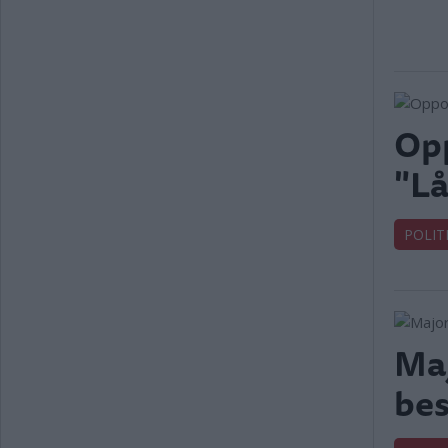
Opp
"Lå
POLIT
Maj
bes