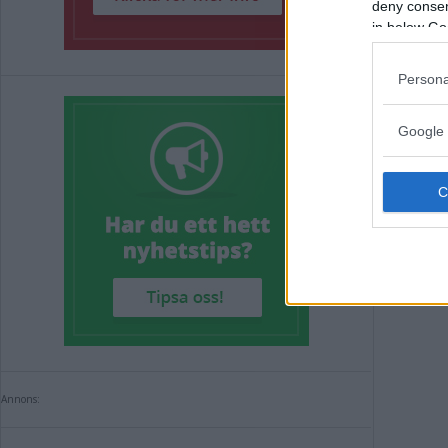
deny consent
in below Go
DEB
– v
Persona
Google 
DEBA
Annons:
Annons: