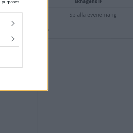
Ekhagens IF
ed purposes
a mer
Se alla evenemang
erby
Annons: