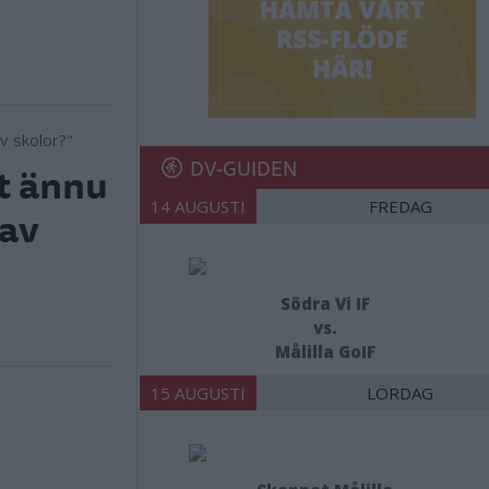
DV-GUIDEN
tt ännu
14 AUGUSTI
FREDAG
 av
Södra Vi IF
vs.
Målilla GoIF
15 AUGUSTI
LÖRDAG