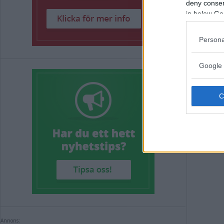
deny consent
Hän
in below Go
kan
Persona
REPO
Google 
Annons:
Annons: