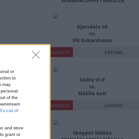
SOMMARLOPPIS I MÅLILLA
Djursdala SK
vs.
IFK Oskarshamn
14 AUGUSTI
FREDAG
sonal or
ection to
Södra Vi IF
R
ou may
vs.
 personal
Målilla GoIF
out of the
 downstream
15 AUGUSTI
LÖRDAG
B’s List of
er and store
Skeppet Målilla
to grant or