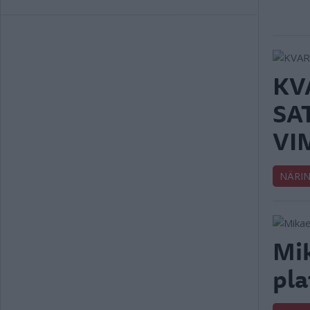
KV
SA
VI
NÄRIN
Mik
pla