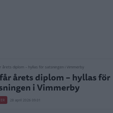
får årets diplom – hyllas för
sningen i Vimmerby
TER
28 april 2026 09.01