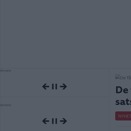
Annons:
De 
sat
Annons:
NYHE