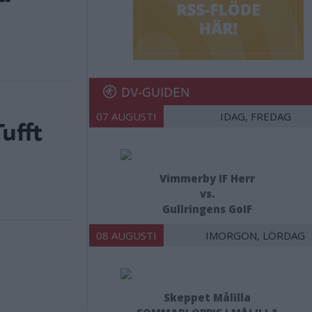
DV-GUIDEN
07 AUGUSTI
IDAG, FREDAG
Tufft
Vimmerby IF Herr
vs.
Gullringens GoIF
08 AUGUSTI
IMORGON, LÖRDAG
Skeppet Målilla