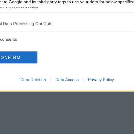
 to Google and its third-party tags to use your data for below specifi
g med in i spritfabriken – 
ogle consent section.
 nyttja gårdsförsäljningen
l Data Processing Opt Outs
RTAGE
05 juni 2025 03.59
consents
CONFIRM
Data Deletion
Data Access
Privacy Policy