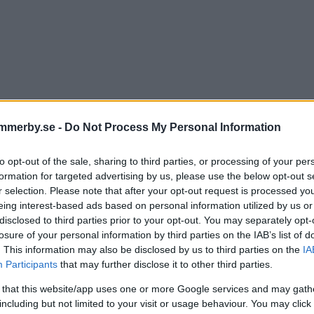
mmerby.se -
Do Not Process My Personal Information
to opt-out of the sale, sharing to third parties, or processing of your per
formation for targeted advertising by us, please use the below opt-out s
RSNOTERAT BOLAG KÖPE
r selection. Please note that after your opt-out request is processed y
eing interest-based ads based on personal information utilized by us or
RIKT VIMMERBYFÖRETAG
disclosed to third parties prior to your opt-out. You may separately opt-
losure of your personal information by third parties on the IAB’s list of
. This information may also be disclosed by us to third parties on the
IA
GSLIV
08 september 2025 08.52
Participants
that may further disclose it to other third parties.
 that this website/app uses one or more Google services and may gath
including but not limited to your visit or usage behaviour. You may click 