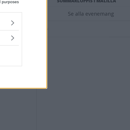
SOMMARLOPPIS I MÅLILLA
ed purposes
som nu
Se alla evenemang
Annons: