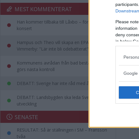
participants
MEST KOMMENTERAT
Downstream 
SPOR
Han kommer tillbaka till Låxbo – för egen
Please note
konsert
information 
deny consent
in below Go
Hampus och Theo vill skapa en EPA-slinga i
Pad
Vimmerby: "Lär inte bli odebatterat"
Nor
Persona
Kommunens avrådan från bad består – då
görs nästa kontroll
Google 
NÄRIN
DEBATT: Sverige har inte råd med ålderism
DEBATT: Landsbygden ska leda Sveriges
Annons:
utveckling
SENASTE
RESULTAT: Så är ställningen i SM – Fransson
tvåa