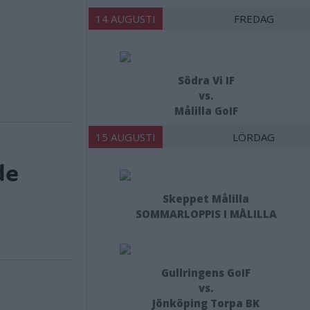
14 AUGUSTI
FREDAG
Södra Vi IF
vs.
Målilla GoIF
15 AUGUSTI
LÖRDAG
de
Skeppet Målilla
SOMMARLOPPIS I MÅLILLA
Gullringens GoIF
vs.
Jönköping Torpa BK