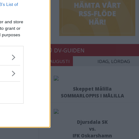
B’s List of
er and store
to grant or
ed purposes
nare på
DV-GUIDEN
08 AUGUSTI
IDAG, LÖRDAG
Skeppet Målilla
SOMMARLOPPIS I MÅLILLA
Djursdala SK
vs.
IFK Oskarshamn