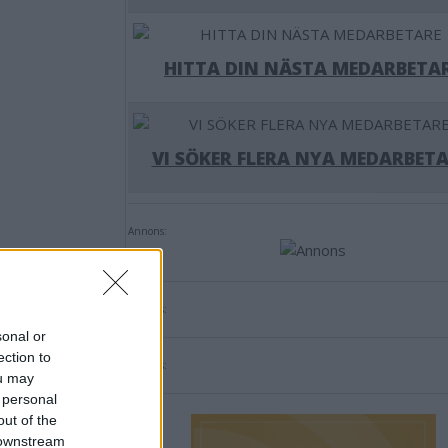
HITTA DIN NÄSTA MEDARBETA
VI SÖKER FLERA NYA MEDARBETA
Annons:
Annons:
sonal or
ection to
Annons:
ou may
spel –
 personal
out of the
 downstream