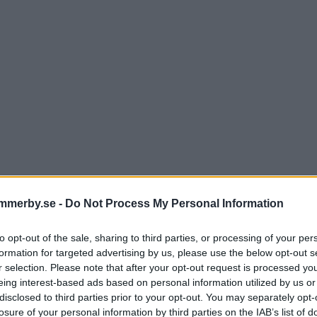
mmerby.se -
Do Not Process My Personal Information
to opt-out of the sale, sharing to third parties, or processing of your per
formation for targeted advertising by us, please use the below opt-out s
r selection. Please note that after your opt-out request is processed y
fan ser fram emot nytt serie
eing interest-based ads based on personal information utilized by us or
disclosed to third parties prior to your opt-out. You may separately opt-
tresset större än i höstas"
losure of your personal information by third parties on the IAB’s list of