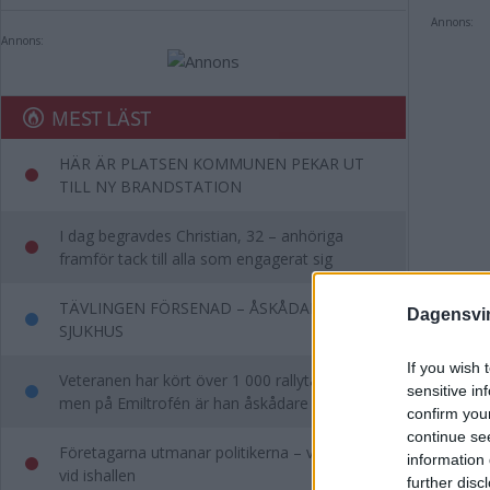
Annons:
Annons:
MEST LÄST
HÄR ÄR PLATSEN KOMMUNEN PEKAR UT
TILL NY BRANDSTATION
I dag begravdes Christian, 32 – anhöriga
framför tack till alla som engagerat sig
TÄVLINGEN FÖRSENAD – ÅSKÅDARE TILL
Dagensvi
SJUKHUS
If you wish 
Veteranen har kört över 1 000 rallytävlingar –
sensitive in
men på Emiltrofén är han åskådare
confirm you
Ste
continue se
Företagarna utmanar politikerna – vill se dem
information 
"In
vid ishallen
further disc