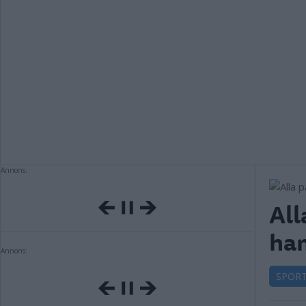
Annons:
All
han
Annons:
SPOR