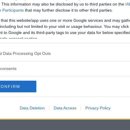
. This information may also be disclosed by us to third parties on the
IA
Participants
that may further disclose it to other third parties.
T
14 januari 2025 18.00
 that this website/app uses one or more Google services and may gath
including but not limited to your visit or usage behaviour. You may click 
 to Google and its third-party tags to use your data for below specifi
ogle consent section.
elprofil i trakten blir ny trä
dic Wellness
l Data Processing Opt Outs
consents
GSLIV
25 juli 2023 18.00
CONFIRM
Data Deletion
Data Access
Privacy Policy